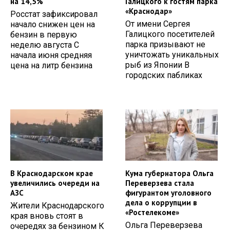
на 14,5%
Галицкого к гостям парка
«Краснодар»
Росстат зафиксировал
От имени Сергея
начало снижен цен на
Галицкого посетителей
бензин в первую
парка призывают не
неделю августа С
уничтожать уникальных
начала июня средняя
рыб из Японии В
цена на литр бензина
городских пабликах
В Краснодарском крае
Кума губернатора Ольга
увеличились очереди на
Переверзева стала
АЗС
фигурантом уголовного
дела о коррупции в
Жители Краснодарского
«Ростелекоме»
края вновь стоят в
Ольга Переверзева
очередях за бензином К