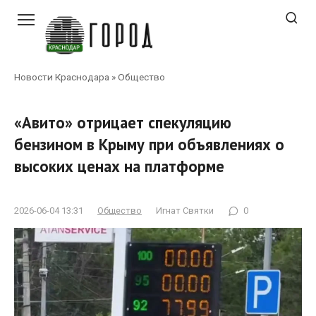
Перейти
к
контенту
Новости Краснодара
»
Общество
«Авито» отрицает спекуляцию
бензином в Крыму при объявлениях о
высоких ценах на платформе
2026-06-04 13:31
Общество
Игнат Святки
0