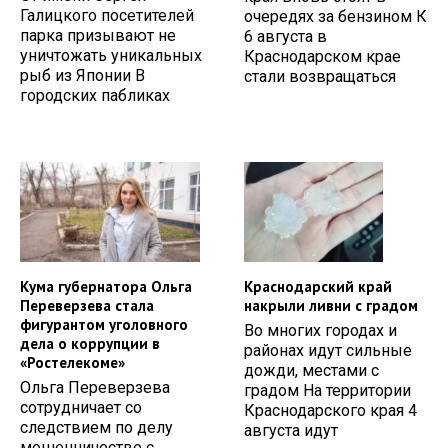
Галицкого посетителей
очередях за бензином К
парка призывают не
6 августа в
уничтожать уникальных
Краснодарском крае
рыб из Японии В
стали возвращаться
городских пабликах
Кума губернатора Ольга
Краснодарский край
Переверзева стала
накрыли ливни с градом
фигурантом уголовного
Во многих городах и
дела о коррупции в
районах идут сильные
«Ростелекоме»
дожди, местами с
Ольга Переверзева
градом На территории
сотрудничает со
Краснодарского края 4
следствием по делу
августа идут
мошенничестве с