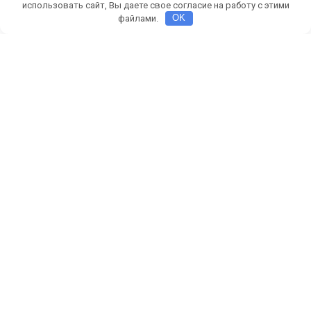
счетов
использовать сайт, Вы даете свое согласие на работу с этими
Тенденция
файлами.
OK
«Возмущаешься — становишься опасным»
Краснодарке отказывали в ВТБ выдаче сбережений,
пытаясь обвинить её в поддержке Украины.
Попытка жительницы Краснодара закрыть
банковский вклад в ВТБ и получить обратно сумму
привела к многоэтапному конфликту с сотрудниками
кредитной организации. Клиентка сообщает о
невозможности забрать свои наличные. Банкиры
находят массу уловок. В том числе говорят о
мошенниках и возможных связях клиентки с
«экстремистами» и Украиной.
Вклад в ВТБ
По словам жительницы Марины П., 30 марта она
пришла в отделение банка ВТБ на Красной площади