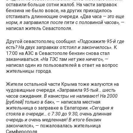
оставили больше сотни жалоб. На части заправок
бензина не было вовсе, на других приходилось
отстаивать длиннющие очереди.
«Два часа — это еще
норм, я заправился после пяти с половиной часов»,
—
написал житель Севастополя.
Другой севастополец сообщил:
«Подскажите 95-й где
есть? На двух заправках отстоял и закончилось».
К
17:00 на АЗС в Севастополе бензин снова стал
заканчиваться.
«На ТЭС там нет уже ничего»,
—
написал один из пользователей в ответ на вопрос
жительницы города.
Жители остальной части Крыма тоже жалуются на
чудовищные очереди.
«Заправила 95-тый… шесть
часов ожидания. В канистры не наливают! На 2000
[рублей] только в бак»,
— написала местная
жительница о заправке в Евпатории.
«Сегодня я
стояла в очереди… с 7:30 до 9:30, очень длинная
очередь и очень медленная! В итоге бензин
закончился»,
— пожаловалась жительница
Симферополя.