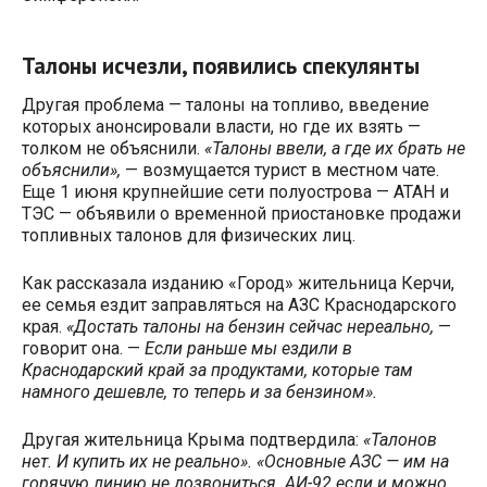
Талоны исчезли, появились спекулянты
Другая проблема — талоны на топливо, введение
которых анонсировали власти, но где их взять —
толком не объяснили.
«Талоны ввели, а где их брать не
объяснили»,
— возмущается турист в местном чате.
Еще 1 июня крупнейшие сети полуострова — АТАН и
ТЭС — объявили о временной приостановке продажи
топливных талонов для физических лиц.
Как рассказала изданию «Город» жительница Керчи,
ее семья ездит заправляться на АЗС Краснодарского
края.
«Достать талоны на бензин сейчас нереально,
—
говорит она. —
Если раньше мы ездили в
Краснодарский край за продуктами, которые там
намного дешевле, то теперь и за бензином».
Другая жительница Крыма подтвердила:
«Талонов
нет. И купить их не реально».
«Основные АЗС — им на
горячую линию не дозвониться. АИ-92 если и можно