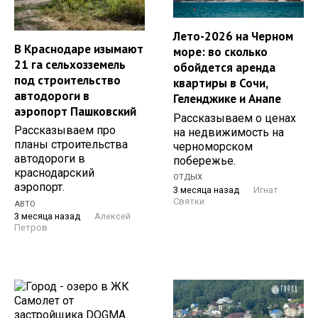
Лето-2026 на Черном
В Краснодаре изымают
море: во сколько
21 га сельхозземель
обойдется аренда
под строительство
квартиры в Сочи,
автодороги в
Геленджике и Анапе
аэропорт Пашковский
Рассказываем о ценах
Рассказываем про
на недвижимость на
планы строительства
черноморском
автодороги в
побережье.
краснодарский
ОТДЫХ
аэропорт.
3 месяца назад
Игнат
Святки
АВТО
3 месяца назад
Алексей
Петров