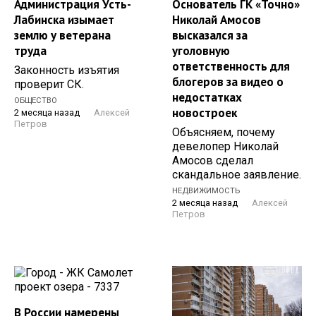
Администрация Усть-
Основатель ГК «Точно»
Лабинска изымает
Николай Амосов
землю у ветерана
высказался за
труда
уголовную
ответственность для
Законность изъятия
блогеров за видео о
проверит СК.
недостатках
ОБЩЕСТВО
новостроек
2 месяца назад
Алексей
Петров
Объясняем, почему
девелопер Николай
Амосов сделал
скандальное заявление.
НЕДВИЖИМОСТЬ
2 месяца назад
Алексей
Петров
В России намерены