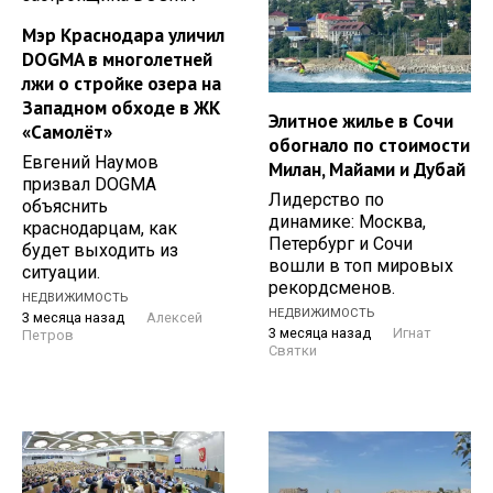
Мэр Краснодара уличил
DOGMA в многолетней
лжи о стройке озера на
Западном обходе в ЖК
Элитное жилье в Сочи
«Самолёт»
обогнало по стоимости
Евгений Наумов
Милан, Майами и Дубай
призвал DOGMA
Лидерство по
объяснить
динамике: Москва,
краснодарцам, как
Петербург и Сочи
будет выходить из
вошли в топ мировых
ситуации.
рекордсменов.
НЕДВИЖИМОСТЬ
НЕДВИЖИМОСТЬ
3 месяца назад
Алексей
3 месяца назад
Игнат
Петров
Святки