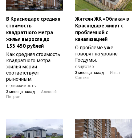
В Краснодаре средняя
Жители ЖК «Облака» в
стоимость
Краснодаре живут с
квадратного метра
проблемной с
жилья выросла до
канализацией
153 450 рублей
О проблеме уже
говорят на уровне
Как средняя стоимость
Госдумы.
квадратного метра
жилья мэрии
ОБЩЕСТВО
соответствует
3 месяца назад
Игнат
Святки
рыночным.
НЕДВИЖИМОСТЬ
3 месяца назад
Алексей
Петров