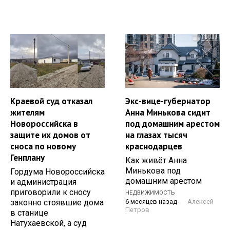
Краевой суд отказал
Экс-вице-губернатор
жителям
Анна Минькова сидит
Новороссийска в
под домашним арестом
защите их домов от
на глазах тысяч
сноса по новому
краснодарцев
Генплану
Как живёт Анна
Минькова под
Гордума Новороссийска
домашним арестом
и администрация
приговорили к сносу
НЕДВИЖИМОСТЬ
законно стоявшие дома
6 месяцев назад
Алексей
Петров
в станице
Натухаевской, а суд