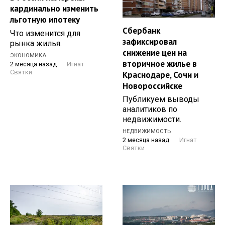
кардинально изменить
льготную ипотеку
Сбербанк
Что изменится для
зафиксировал
рынка жилья.
снижение цен на
ЭКОНОМИКА
вторичное жилье в
2 месяца назад
Игнат
Святки
Краснодаре, Сочи и
Новороссийске
Публикуем выводы
аналитиков по
недвижимости.
НЕДВИЖИМОСТЬ
2 месяца назад
Игнат
Святки