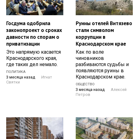
Госдума одобрила
Руины отелей Витязево
законопроект о сроках
стали символом
давности по спорам о
коррупции в
приватизации
Краснодарском крае
Это напрямую касается
Как по воле
Краснодарского края,
чиновников
где таких дел немало.
разбиваются судьбы и
появляются руины в
ПОЛИТИКА
Краснодарском крае.
3 месяца назад
Игнат
Святки
ОБЩЕСТВО
3 месяца назад
Алексей
Петров