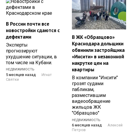
В России почти все
новостройки сдаются с
дефектами
В ЖК «Образцово»
Краснодара дольщики
Эксперты
обвинили застройщика
прогнозируют
«Инсити» в незаконной
ухудшение ситуации, в
том числе на Кубани.
накрутке цен на
квартиры
НЕДВИЖИМОСТЬ
5 месяцев назад
Игнат
В компании "Инсити"
Святки
грозят судами
пабликам,
разместившим
видеообращение
жильцов ЖК
"Образцово"
НЕДВИЖИМОСТЬ
6 месяцев назад
Алексей
Петров