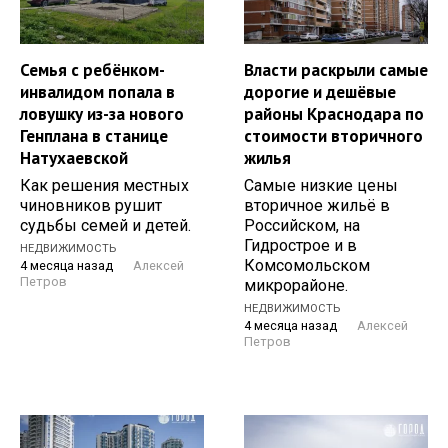
Семья с ребёнком-
Власти раскрыли самые
инвалидом попала в
дорогие и дешёвые
ловушку из-за нового
районы Краснодара по
Генплана в станице
стоимости вторичного
Натухаевской
жилья
Как решения местных
Самые низкие цены
чиновников рушит
вторичное жильё в
судьбы семей и детей.
Российском, на
Гидрострое и в
НЕДВИЖИМОСТЬ
Комсомольском
4 месяца назад
Алексей
Петров
микрорайоне.
НЕДВИЖИМОСТЬ
4 месяца назад
Алексей
Петров