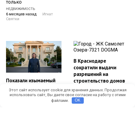
только
НЕДВИЖИМОСТЬ
6 месяцев назад
Игнат
Святки
В Краснодаре
сократили выдачи
разрешений на
Показали изымаемый
строительство домов
особняк с озером
Строительный спад
Этот сайт использует cookie для хранения данных. Продолжая
депутата Госдумы
наблюдается в столице
использовать сайт, Вы даете свое согласие на работу с этими
Андрея Дорошенко
файлами.
OK
Кубани.
Показываем и
НЕДВИЖИМОСТЬ
6 месяцев назад
Игнат
рассказываем о
Святки
"дворце" депутата
Госдумы Андрея
Дорошенко