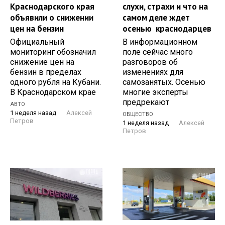
Краснодарского края
слухи, страхи и что на
объявили о снижении
самом деле ждет
цен на бензин
осенью краснодарцев
Официальный
В информационном
мониторинг обозначил
поле сейчас много
снижение цен на
разговоров об
бензин в пределах
изменениях для
одного рубля на Кубани.
самозанятых. Осенью
В Краснодарском крае
многие эксперты
предрекают
АВТО
1 неделя назад
Алексей
ОБЩЕСТВО
Петров
1 неделя назад
Алексей
Петров