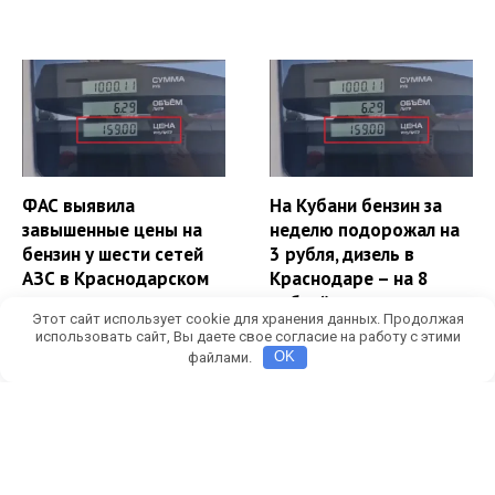
ФАС выявила
На Кубани бензин за
завышенные цены на
неделю подорожал на
бензин у шести сетей
3 рубля, дизель в
АЗС в Краснодарском
Краснодаре – на 8
крае
рублей
Этот сайт использует cookie для хранения данных. Продолжая
В списке завышающих
Цены на бензин от
использовать сайт, Вы даете свое согласие на работу с этими
цены на бензин АЗС
Росстата оказались
файлами.
OK
оказались «Атан»,
значительно выше, чем
«Уфимнефть», «Лаба»,
в отчётах чиновников
«Нефтесфера», «ЮНК» и
АВТО
«Рассвет».
1 месяц назад
Алексей
Петров
АВТО
4 недели назад
Алексей