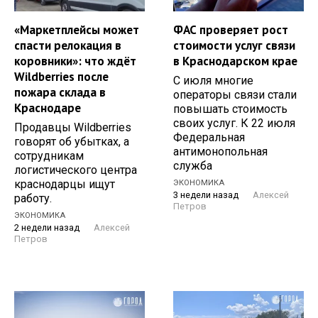
«Маркетплейсы может
ФАС проверяет рост
спасти релокация в
стоимости услуг связи
коровники»: что ждёт
в Краснодарском крае
Wildberries после
С июля многие
пожара склада в
операторы связи стали
Краснодаре
повышать стоимость
своих услуг. К 22 июля
Продавцы Wildberries
Федеральная
говорят об убытках, а
антимонопольная
сотрудникам
служба
логистического центра
краснодарцы ищут
ЭКОНОМИКА
3 недели назад
Алексей
работу.
Петров
ЭКОНОМИКА
2 недели назад
Алексей
Петров