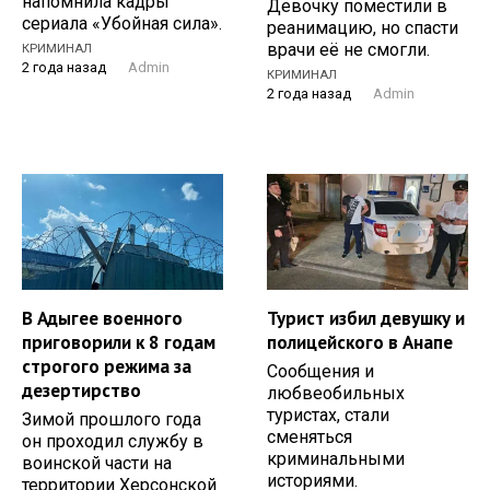
напомнила кадры
Девочку поместили в
сериала «Убойная сила».
реанимацию, но спасти
врачи её не смогли.
КРИМИНАЛ
2 года назад
Admin
КРИМИНАЛ
2 года назад
Admin
В Адыгее военного
Турист избил девушку и
приговорили к 8 годам
полицейского в Анапе
строгого режима за
Сообщения и
дезертирство
любвеобильных
туристах, стали
Зимой прошлого года
сменяться
он проходил службу в
криминальными
воинской части на
историями.
территории Херсонской