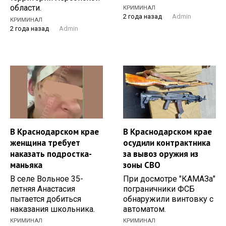
области.
КРИМИНАЛ
2 года назад
Admin
КРИМИНАЛ
2 года назад
Admin
В Краснодарском крае
В Краснодарском крае
женщина требует
осудили контрактника
наказать подростка-
за вывоз оружия из
маньяка
зоны СВО
В селе Вольное 35-
При досмотре "КАМАЗа"
летняя Анастасия
пограничники ФСБ
пытается добиться
обнаружили винтовку с
наказания школьника.
автоматом.
КРИМИНАЛ
КРИМИНАЛ