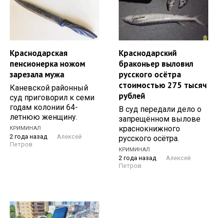
Краснодарская
Краснодарский
пенсионерка ножом
браконьер выловил
зарезала мужа
русского осётра
стоимостью 275 тысяч
Каневской районный
рублей
суд приговорил к семи
годам колонии 64-
В суд передали дело о
летнюю женщину.
запрещённом вылове
краснокнижного
КРИМИНАЛ
2 года назад
Алексей
русского осётра.
Петров
КРИМИНАЛ
2 года назад
Алексей
Петров