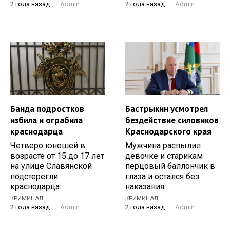
2 года назад
Admin
2 года назад
Admin
Банда подростков
Бастрыкин усмотрел
избила и ограбила
бездействие силовиков
краснодарца
Краснодарского края
Четверо юношей в
Мужчина распылил
возрасте от 15 до 17 лет
девочке и старикам
на улице Славянской
перцовый баллончик в
подстерегли
глаза и остался без
краснодарца.
наказания.
КРИМИНАЛ
КРИМИНАЛ
2 года назад
Admin
2 года назад
Admin