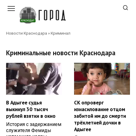
Перейти
к
контенту
Новости Краснодара
»
Криминал
Криминальные новости Краснодара
В Адыгее судья
СК опроверг
выкинул 30 тысяч
изнасилование отцом
рублей взятки в окно
забитой им до смерти
трёхлетней дочки в
История с задержанием
Адыгее
служителя Фемиды