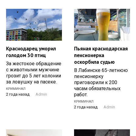
Краснодарец уморил
Пьяная краснодарская
голодом 30 птиц
пенсионерка
оскорбила судью
За жестокое обращение
с животными мужчине
В Лабинске 65-летнюю
грозит до 5 лет колонии
пенсионерку
за ловушку на пасеке.
приговорили к 200
часам обязательных
КРИМИНАЛ
работ.
2 года назад
Admin
КРИМИНАЛ
2 года назад
Admin