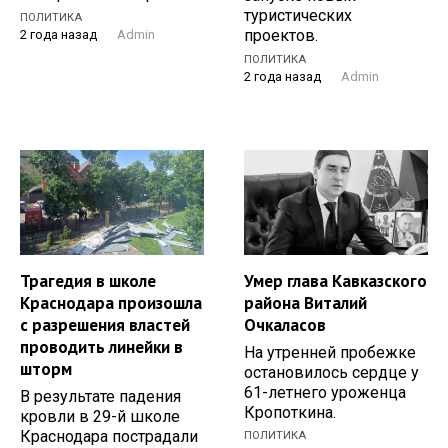
туристических
ПОЛИТИКА
проектов.
2 года назад
Admin
ПОЛИТИКА
2 года назад
Admin
Трагедия в школе
Умер глава Кавказского
Краснодара произошла
района Виталий
с разрешения властей
Очкаласов
проводить линейки в
На утренней пробежке
шторм
остановилось сердце у
61-летнего уроженца
В результате падения
Кропоткина.
кровли в 29-й школе
Краснодара пострадали
ПОЛИТИКА