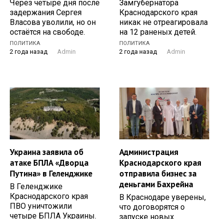
Через четыре дня после
Замгубернатора
задержания Сергея
Краснодарского края
Власова уволили, но он
никак не отреагировала
остаётся на свободе.
на 12 раненых детей.
ПОЛИТИКА
ПОЛИТИКА
2 года назад
Admin
2 года назад
Admin
Украина заявила об
Администрация
атаке БПЛА «Дворца
Краснодарского края
Путина» в Геленджике
отправила бизнес за
деньгами Бахрейна
В Геленджике
Краснодарского края
В Краснодаре уверены,
ПВО уничтожили
что договорятся о
четыре БПЛА Украины.
запуске новых