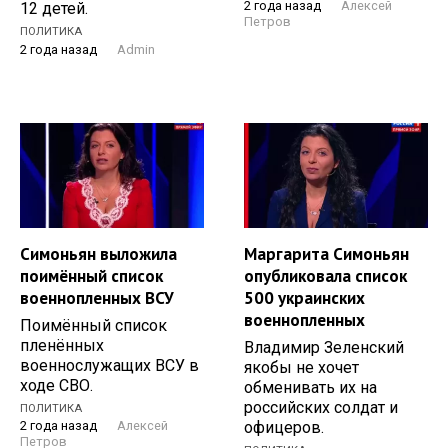
2 года назад
Алексей
12 детей.
Петров
ПОЛИТИКА
2 года назад
Admin
Симоньян выложила
Маргарита Симоньян
поимённый список
опубликовала список
военнопленных ВСУ
500 украинских
военнопленных
Поимённый список
пленённых
Владимир Зеленский
военнослужащих ВСУ в
якобы не хочет
ходе СВО.
обменивать их на
российских солдат и
ПОЛИТИКА
офицеров.
2 года назад
Алексей
Петров