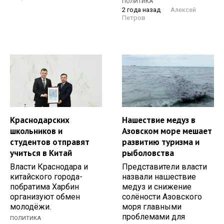
ПОЛИТИКА
2 года назад
Алексей
Петров
Краснодарских
Нашествие медуз в
школьников и
Азовском море мешает
студентов отправят
развитию туризма и
учиться в Китай
рыболовства
Власти Краснодара и
Представители власти
китайского города-
назвали нашествие
побратима Харбин
медуз и снижение
организуют обмен
солёности Азовского
молодёжи.
моря главными
проблемами для
ПОЛИТИКА