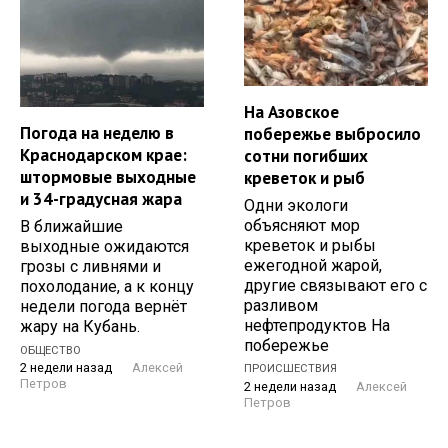
На Азовское
Погода на неделю в
побережье выбросило
Краснодарском крае:
сотни погибших
штормовые выходные
креветок и рыб
и 34-градусная жара
Одни экологи
объясняют мор
В ближайшие
креветок и рыбы
выходные ожидаются
ежегодной жарой,
грозы с ливнями и
другие связывают его с
похолодание, а к концу
разливом
недели погода вернёт
нефтепродуктов На
жару на Кубань.
побережье
ОБЩЕСТВО
2 недели назад
Алексей
ПРОИСШЕСТВИЯ
Петров
2 недели назад
Алексей
Петров