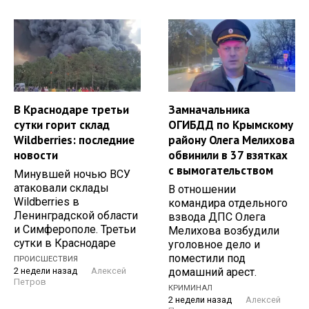
В Краснодаре третьи
Замначальника
сутки горит склад
ОГИБДД по Крымскому
Wildberries: последние
району Олега Мелихова
новости
обвинили в 37 взятках
с вымогательством
Минувшей ночью ВСУ
атаковали склады
В отношении
Wildberries в
командира отдельного
Ленинградской области
взвода ДПС Олега
и Симферополе. Третьи
Мелихова возбудили
сутки в Краснодаре
уголовное дело и
поместили под
ПРОИСШЕСТВИЯ
домашний арест.
2 недели назад
Алексей
Петров
КРИМИНАЛ
2 недели назад
Алексей