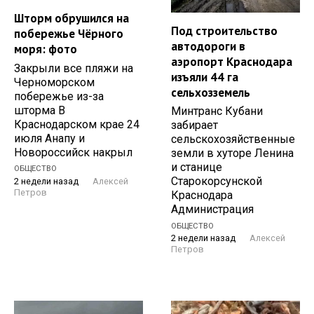
Шторм обрушился на
Под строительство
побережье Чёрного
автодороги в
моря: фото
аэропорт Краснодара
Закрыли все пляжи на
изъяли 44 га
Черноморском
сельхозземель
побережье из-за
шторма В
Минтранс Кубани
Краснодарском крае 24
забирает
июля Анапу и
сельскохозяйственные
Новороссийск накрыл
земли в хуторе Ленина
и станице
ОБЩЕСТВО
Старокорсунской
2 недели назад
Алексей
Петров
Краснодара
Администрация
ОБЩЕСТВО
2 недели назад
Алексей
Петров