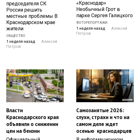
«Краснодар»
председателя СК
Необычный Грот в
России решить
парке Сергея Галицкого
местные проблемы В
Краснодарском крае
ФОТОРЕПОРТАЖИ
жители
1 неделя назад
Алексей
Петров
ОБЩЕСТВО
1 неделя назад
Алексей
Петров
Власти
Самозанятые 2026:
Краснодарского края
слухи, страхи и что на
объявили о снижении
самом деле ждет
цен на бензин
осенью краснодарцев
Официальный
В информационном