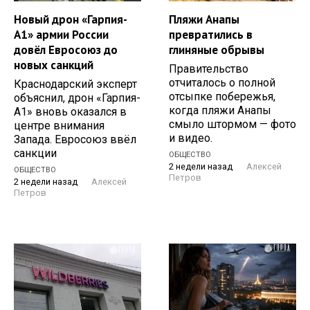
Новый дрон «Гарпия-
Пляжи Анапы
А1» армии России
превратились в
довёл Евросоюз до
глиняные обрывы
новых санкций
Правительство
отчиталось о полной
Краснодарский эксперт
отсыпке побережья,
объяснил, дрон «Гарпия-
когда пляжи Анапы
А1» вновь оказался в
смыло штормом — фото
центре внимания
и видео.
Запада. Евросоюз ввёл
санкции
ОБЩЕСТВО
2 недели назад
Алексей
ОБЩЕСТВО
Петров
2 недели назад
Алексей
Петров