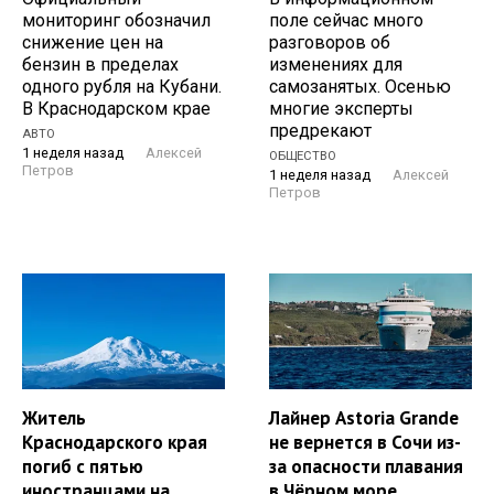
мониторинг обозначил
поле сейчас много
снижение цен на
разговоров об
бензин в пределах
изменениях для
одного рубля на Кубани.
самозанятых. Осенью
В Краснодарском крае
многие эксперты
предрекают
АВТО
1 неделя назад
Алексей
ОБЩЕСТВО
Петров
1 неделя назад
Алексей
Петров
Житель
Лайнер Astoria Grande
Краснодарского края
не вернется в Сочи из-
погиб с пятью
за опасности плавания
иностранцами на
в Чёрном море