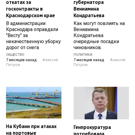
откатах за
губернатора
госконтракты в
Вениамина
Краснодарском крае
Кондратьева
В администрации
Как могут повлиять на
Краснодара оправдали
Вениамина
"Весту" за
Кондратьева
некачественную уборку
очередные посадки
дорог от снега
чиновников.
ОБЩЕСТВО
ПОЛИТИКА
7 месяцев назад
Алексей
7 месяцев назад
Алексей
Петров
Петров
На Кубани при атаках
Генпрокуратура
на портовые
потребовала