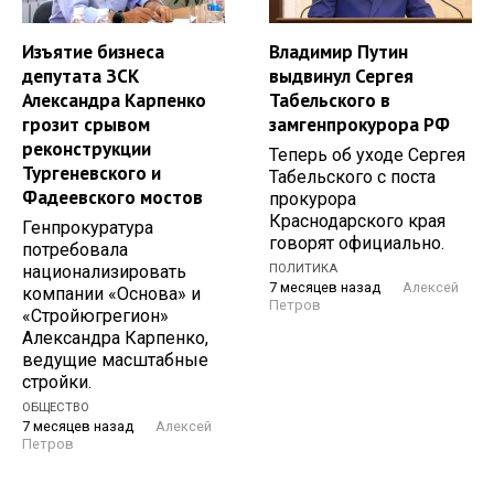
Изъятие бизнеса
Владимир Путин
депутата ЗСК
выдвинул Сергея
Александра Карпенко
Табельского в
грозит срывом
замгенпрокурора РФ
реконструкции
Теперь об уходе Сергея
Тургеневского и
Табельского с поста
Фадеевского мостов
прокурора
Краснодарского края
Генпрокуратура
говорят официально.
потребовала
национализировать
ПОЛИТИКА
7 месяцев назад
Алексей
компании «Основа» и
Петров
«Стройюгрегион»
Александра Карпенко,
ведущие масштабные
стройки.
ОБЩЕСТВО
7 месяцев назад
Алексей
Петров