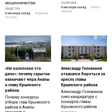
мошенничестве
ПОЛИТИКА
6 месяцев назад
Игнат
ОБЩЕСТВО
Святки
6 месяцев назад
Алексей
Петров
«Не холопское это
Александр Головинов
дело»: почему скрытно
отказался бороться за
назначают мэра Анапы
кресло главы
и главу Крымского
Крымского района
района
Александр Головинов
снял кандидатуру с
Почему конкурсы
конкурса главы
отбора глав Крымского
Крымского района
района и Анапы