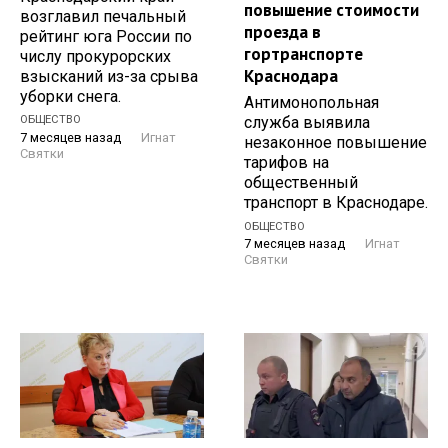
повышение стоимости
возглавил печальный
проезда в
рейтинг юга России по
гортранспорте
числу прокурорских
Краснодара
взысканий из-за срыва
уборки снега.
Антимонопольная
служба выявила
ОБЩЕСТВО
7 месяцев назад
Игнат
незаконное повышение
Святки
тарифов на
общественный
транспорт в Краснодаре.
ОБЩЕСТВО
7 месяцев назад
Игнат
Святки