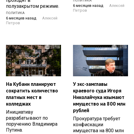
проходят в
ПОЛИТИКА
полузакрытом режиме.
6 месяцев назад
Алексей
Петров
ПОЛИТИКА
6 месяцев назад
Алексей
Петров
На Кубани планируют
У экс-замглавы
сократить количество
краевого суда Игоря
платных мест в
Николайчука изымают
колледжах
имущество на 800 млн
рублей
Инициативу
разрабатывают по
Прокуратура требует
поручению Владимира
конфискации
Путина.
имущества на 800 млн