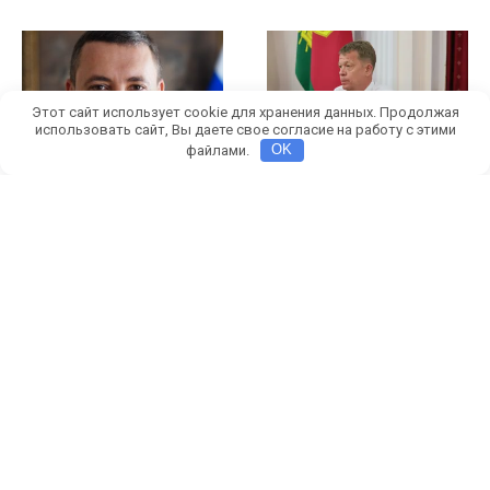
Этот сайт использует cookie для хранения данных. Продолжая
использовать сайт, Вы даете свое согласие на работу с этими
файлами.
OK
Максим Бондаренко
У министра транспорта
покинул пост главы
Краснодарского края
Приморско-Ахтарского
Алексея Переверзева
района «Лебединым
проводят обыски
озером»
Алексея Переверзева
подозревают в
Максим Бондаренко
коррупции
креативно
прокомментировал
КРИМИНАЛ
обыски и отставку
7 месяцев назад
Игнат
Святки
ПОЛИТИКА
7 месяцев назад
Алексей
Петров