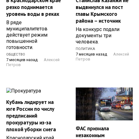
В Краснодарском крае
Станислав Казанжи не
резко поднимается
выдвинулся на пост
уровень воды в реках
главы Крымского
района – источник
В ряде
муниципалитетов
На конкурс подали
действует режим
документы три
повышенной
человека.
готовности.
ПОЛИТИКА
7 месяцев назад
Алексей
ОБЩЕСТВО
Петров
7 месяцев назад
Алексей
Петров
Кубань лидирует на
юге России по числу
предписаний
прокуратуры из-за
ФАС признала
плохой уборки снега
незаконным
Краснодарский край