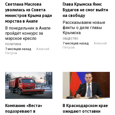
Светлана Маслова
Глава Крымска Янис
уволилась из Совета
Будагов не смог выйти
министров Крыма ради
на свободу
мэрства в Анапе
Рассказываем новые
факты о деле главы
В понедельник в Анапе
Крымска.
пройдёт конкурс за
мэрское кресло
ОБЩЕСТВО
7 месяцев назад
Алексей
ПОЛИТИКА
Петров
7 месяцев назад
Алексей
Петров
Компанию «Веста»
В Краснодарском крае
подозревают в
ожидают отставки