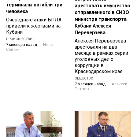
терминалы погибли три
арестовать имущество
человека
отправленного в СИЗО
министра транспорта
Очередные атаки БПЛА
Кубани Алексея
привели к жертвами на
Кубани.
Переверзева
ПРОИСШЕСТВИЯ
Алексея Переверзева
7 месяцев назад
Игнат
арестовали на два
Святки
месяца в рамках серии
уголовных дел о
коррупции в
Краснодарском крае.
ОБЩЕСТВО
7 месяцев назад
Алексей
Петров