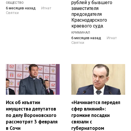
рублей у бывшего
ОБЩЕСТВО
заместителя
6 месяцев назад
Игнат
Святки
председателя
Краснодарского
краевого суда.
КРИМИНАЛ
6 месяцев назад
Игнат
Святки
Иск об изъятии
«Начинается передел
имущества депутатов
сфер влияний»:
по делу Вороновского
громкие посадки
рассмотрят 3 февраля
связали с
в Сочи
губернатором