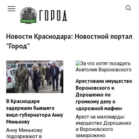
Перейти
к
контенту
Новости Краснодара: Новостной портал
"Город"
Арестовали имущество
Вороновского и
Дорошенко по
В Краснодаре
громкому делу о
задержали бывшего
«дорожной мафии»
вице-губернатора Анну
Арест на миллиарды:
Минькову
имущество Дорошенко
и Вороновского
Анну Минькову
заморожено.
подозревают в