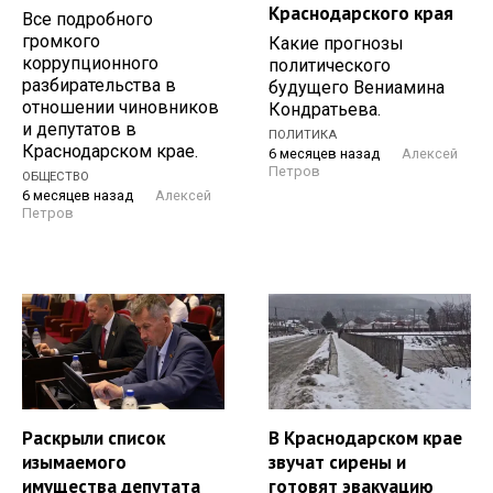
Краснодарского края
Все подробного
громкого
Какие прогнозы
коррупционного
политического
разбирательства в
будущего Вениамина
отношении чиновников
Кондратьева.
и депутатов в
ПОЛИТИКА
Краснодарском крае.
6 месяцев назад
Алексей
Петров
ОБЩЕСТВО
6 месяцев назад
Алексей
Петров
Раскрыли список
В Краснодарском крае
изымаемого
звучат сирены и
имущества депутата
готовят эвакуацию