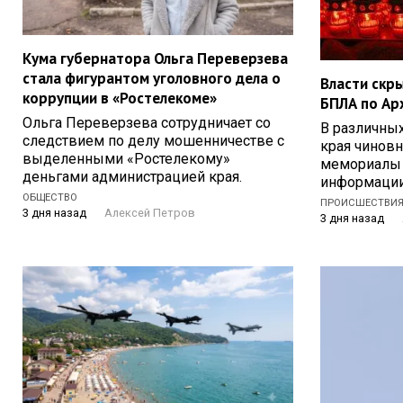
Кума губернатора Ольга Переверзева
стала фигурантом уголовного дела о
Власти скр
коррупции в «Ростелекоме»
БПЛА по Ар
Ольга Переверзева сотрудничает со
В различных
следствием по делу мошенничестве с
края чинов
выделенными «Ростелекому»
мемориалы 
деньгами администрацией края.
информаци
ОБЩЕСТВО
ПРОИСШЕСТВИ
3 дня назад
Алексей Петров
3 дня назад