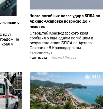
Число погибших после удара БПЛА по
Архипо-Осиповке возросло до 7
ли ливни с
человек
Оперштаб Краснодарского края
х идут
сообщил о ещё одном погибшем в
 градом На
результате атаки БПЛА по Архипо-
 края 4
Осиповке В Краснодарском
ПРОИСШЕСТВИЯ
4 дня назад
Алексей Петров