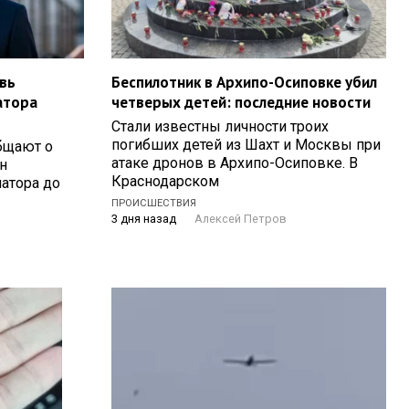
вь
Беспилотник в Архипо-Осиповке убил
атора
четверых детей: последние новости
Стали известны личности троих
погибших детей из Шахт и Москвы при
бщают о
атаке дронов в Архипо-Осиповке. В
н
Краснодарском
натора до
ПРОИСШЕСТВИЯ
3 дня назад
Алексей Петров