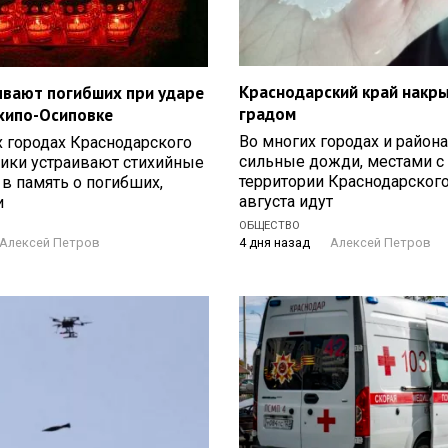
Краснодарский край накры
ывают погибших при ударе
градом
хипо-Осиповке
Во многих городах и района
 городах Краснодарского
сильные дожди, местами с
ники устраивают стихийные
территории Краснодарского
в память о погибших,
августа идут
и
ОБЩЕСТВО
Я
4 дня назад
Алексей Петров
Алексей Петров