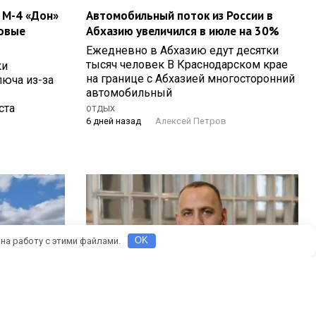
 М-4 «Дон»
Автомобильный поток из России в
овые
Абхазию увеличился в июле на 30%
Ежедневно в Абхазию едут десятки
тысяч человек В Краснодарском крае
ки
на границе с Абхазией многосторонний
люча из-за
автомобильный
ста
ОТДЫХ
6 дней назад
Алексей Петров
 на работу с этими файлами.
OK
краснодарец
«Ростелеком» заявил об отсутствии