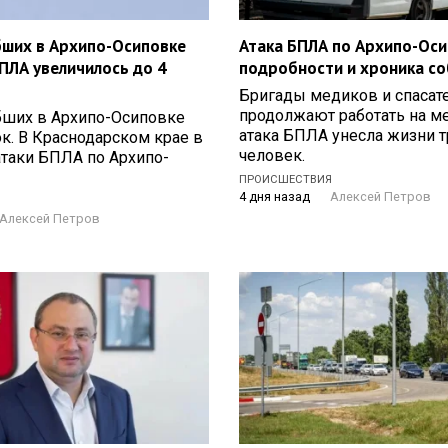
бших в Архипо-Осиповке
Атака БПЛА по Архипо-Оси
ПЛА увеличилось до 4
подробности и хроника с
Бригады медиков и спасат
продолжают работать на ме
бших в Архипо-Осиповке
атака БПЛА унесла жизни т
к. В Краснодарском крае в
человек.
атаки БПЛА по Архипо-
ПРОИСШЕСТВИЯ
4 дня назад
Алексей Петров
Я
Алексей Петров