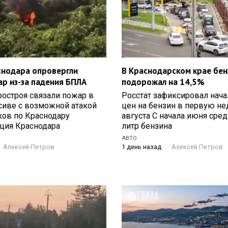
снодара опровергли
В Краснодарском крае бен
ар из-за падения БПЛА
подорожал на 14,5%
остроя связали пожар в
Росстат зафиксировал нач
сиве с возможной атакой
цен на бензин в первую н
ков по Краснодару
августа С начала июня сред
ция Краснодара
литр бензина
Я
АВТО
Алексей Петров
1 день назад
Алексей Петров