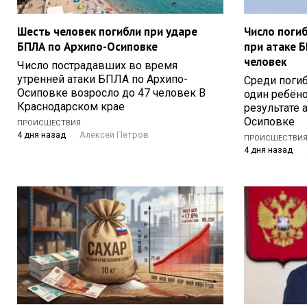
Шесть человек погибли при ударе
Число поги
БПЛА по Архипо-Осиповке
при атаке Б
человек
Число пострадавших во время
утренней атаки БПЛА по Архипо-
Среди поги
Осиповке возросло до 47 человек В
один ребёно
Краснодарском крае
результате 
Осиповке
ПРОИСШЕСТВИЯ
4 дня назад
Алексей Петров
ПРОИСШЕСТВИ
4 дня назад