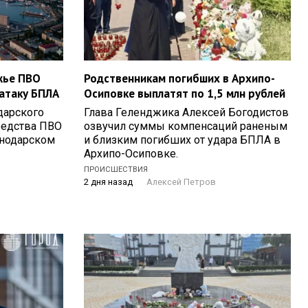
жье ПВО
Родственникам погибших в Архипо-
атаку БПЛА
Осиповке выплатят по 1,5 млн рублей
дарского
Глава Геленджика Алексей Богодистов
средства ПВО
озвучил суммы компенсаций раненым
снодарском
и близким погибших от удара БПЛА в
Архипо-Осиповке.
ПРОИСШЕСТВИЯ
2 дня назад
Алексей Петров