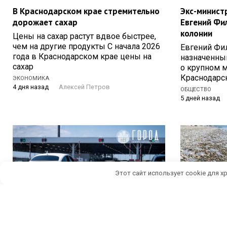
В Краснодарском крае стремительно
Экс-минист
дорожает сахар
Евгений Фи
колонии
Цены на сахар растут вдвое быстрее,
чем на другие продукты С начала 2026
Евгений Фил
года в Краснодарском крае цены на
назначенны
сахар
о крупном 
Краснодарс
ЭКОНОМИКА
4 дня назад
Алексей Петров
ОБЩЕСТВО
5 дней назад
Этот сайт использует cookie для х
Новые правила перевозки топлива
Нашествием