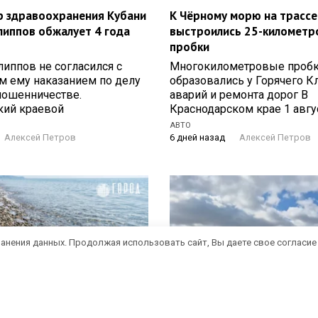
р здравоохранения Кубани
К Чёрному морю на трассе
липпов обжалует 4 года
выстроились 25-километр
пробки
иппов не согласился с
Многокилометровые проб
м ему наказанием по делу
образовались у Горячего К
мошенничестве.
аварий и ремонта дорог В
кий краевой
Краснодарском крае 1 авгу
АВТО
Алексей Петров
6 дней назад
Алексей Петров
ранения данных. Продолжая использовать сайт, Вы даете свое согласие
 медуз пугают туристов в
«Такого я ещё не видел»: 