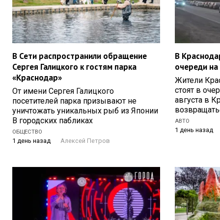
В Сети распространили обращение
В Краснода
Сергея Галицкого к гостям парка
очереди на
«Краснодар»
Жители Кра
стоят в оче
От имени Сергея Галицкого
августа в К
посетителей парка призывают не
возвращать
уничтожать уникальных рыб из Японии
В городских пабликах
АВТО
1 день назад
ОБЩЕСТВО
1 день назад
Алексей Петров