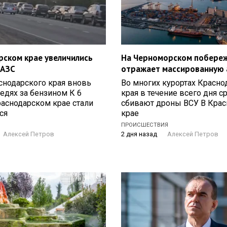
рском крае увеличились
На Черноморском побере
 АЗС
отражает массированную 
снодарского края вновь
Во многих курортах Красно
редях за бензином К 6
края в течение всего дня 
раснодарском крае стали
сбивают дроны ВСУ В Кра
ся
крае
ПРОИСШЕСТВИЯ
Алексей Петров
2 дня назад
Алексей Петров