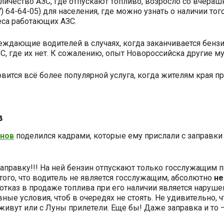
оличество АЗС, где отпускают топливо, возросло со вчераш
) 64-64-05) для населения, где можно узнать о наличии то
еса работающих АЗС.
еждающие водителей в случаях, когда заканчивается бензи
ЗС, где их нет. К сожалению, опыт Новороссийска другие м
вится всё более популярной услуга, когда жителям края п
в
нов
поделился кадрами, которые ему прислали с заправки 
правку!!! На ней бензин отпускают только госслужащим 
 того, что водитель не является госслужащим, абсолютно
не
и отказ в продаже топлива при его наличии является наруш
ные условия, чтоб в очередях не стоять. Не удивительно, 
 живут или с Луны прилетели. Еще бы! Даже заправка и то —