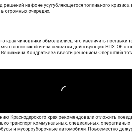
яд решений на фоне усугубляющегося топливного кризиса, 
 в огромных очередях.
о края чиновники обмолвились, что увеличить поставки то
емы с логистикой из-за нехватки действующих НПЗ. Об это
а Вениамина Кондратьева ввести решением Оперштаба тота
ению Краснодарского края рекомендовали отложить поезд
только транспорт коммунальных, специальных, оперативных 
обусы и мусороуборочные автомобили. Повсеместно дежури