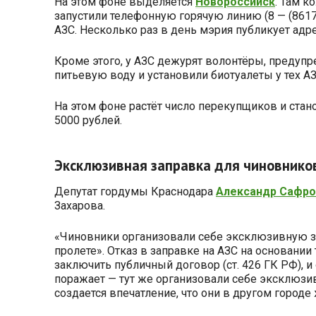
На этом фоне выделяется
Новороссийск
. Там к
запустили телефонную горячую линию (8 — (8617
АЗС. Несколько раз в день мэрия публикует адр
Кроме этого, у АЗС дежурят волонтёры, предупр
питьевую воду и установили биотуалеты у тех А
На этом фоне растёт число перекупщиков и стано
5000 рублей.
Эксклюзивная заправка для чиновнико
Депутат гордумы Краснодара
Александр Сафро
Захарова.
«Чиновники организовали себе эксклюзивную за
пролете». Отказ в заправке на АЗС на основании
заключить публичный договор (ст. 426 ГК РФ), 
поражает — тут же организовали себе эксклюзив
создается впечатление, что они в другом городе