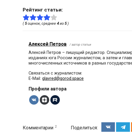
Рейтинг статьи:
(
5
оценок, среднее
4
из
5
)
Алексей Петров
/ автор статьи
Алексей Петров – пишущий редактор. Специализиру
изданиях юга России журналистом, а затем и гла
многочисленных источников в разных государстве
Связаться с журналистом:
E-Mail:
glavred@gorod.space
Профили автора
2
Комментарии
Поделиться: