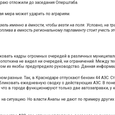
краю отложили до заседания Оперштаба.
ая мера может ударить по аграриям.
ель именно в ёмкости, чтобы везти на поля. Условно, на тра
плива в емкость региональному парламенту стоит учесть эт
овать кадры огромных очередей в различных муниципалите
Кропоткина не видел ни очередей, ни ограничений. Между 
этом их якобы предупредило руководство. Данная информац
ном разные. Так, в Краснодаре отпускают бензин 44 АЗС. С
бликовать ежедневную сводку о действующих АЗС. В понед
что в городе функционируют только две автозаправки, у 
 на ситуацию. Но власти Анапы не дают по примеру други