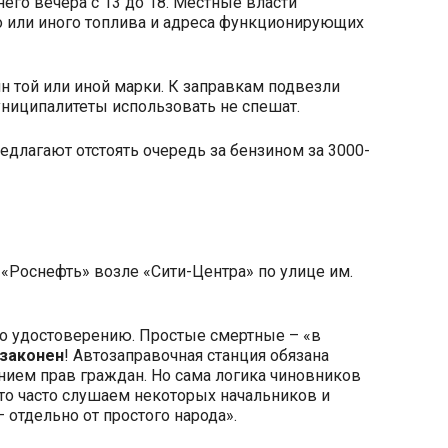
него вечера с 13 до 18. Местные власти
го или иного топлива и адреса функционирующих
н той или иной марки. К заправкам подвезли
униципалитеты использовать не спешат.
редлагают отстоять очередь за бензином за 3000-
«Роснефть» возле «Сити-Центра» по улице им.
по удостоверению. Простые смертные – «в
законен
! Автозаправочная станция обязана
ением прав граждан. Но сама логика чиновников
что часто слушаем некоторых начальников и
 отдельно от простого народа».