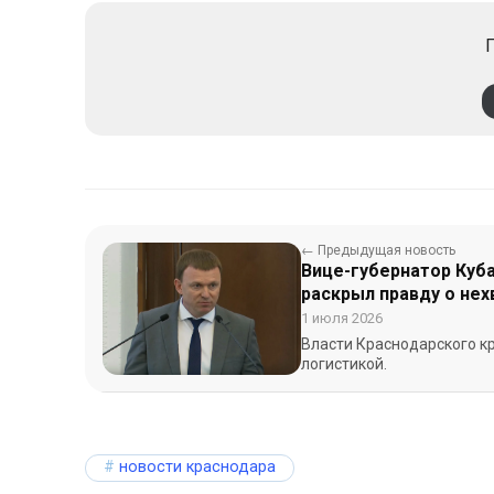
П
← Предыдущая новость
Вице-губернатор Куба
раскрыл правду о нех
НПЗ
1 июля 2026
Власти Краснодарского к
логистикой.
новости краснодара