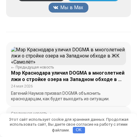
Мы в Max
← Предыдущая новость
Мэр Краснодара уличил DOGMA в многолетней
лжи о стройке озера на Западном обходе в ЖК
«Самолёт»
24 мая 2026
Евгений Наумов призвал DOGMA объяснить
краснодарцам, как будет выходить из ситуации.
Следующая новость →
Где самое чистое Чёрное море и безопасно
Этот сайт использует cookie для хранения данных. Продолжая
использовать сайт, Вы даете свое согласие на работу с этими
отдыхать в Краснодарском крае?
файлами.
OK
24 мая 2026