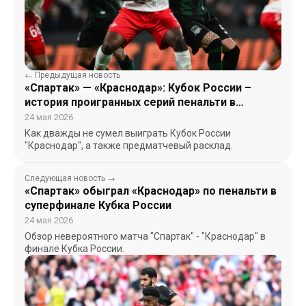
← Предыдущая новость
«Спартак» — «Краснодар»: Кубок России –
история проигранных серий пенальти в
финалах для «быков»
24 мая 2026
Как дважды не сумел выиграть Кубок России
"Краснодар", а также предматчевый расклад.
Следующая новость →
«Спартак» обыграл «Краснодар» по пенальти в
суперфинале Кубка России
24 мая 2026
Обзор невероятного матча "Спартак" - "Краснодар" в
финале Кубка России.