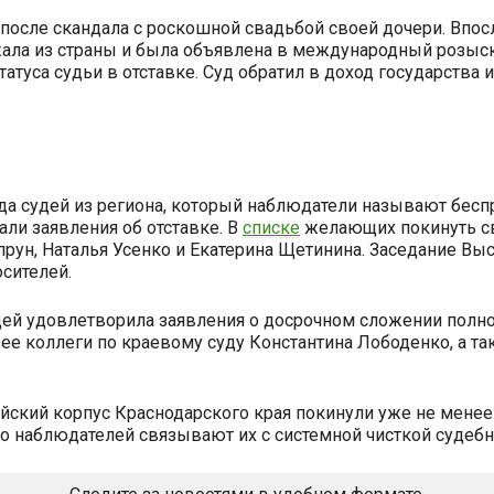
после скандала с роскошной свадьбой своей дочери. Впос
ала из страны и была объявлена в международный розыск
татуса судьи в отставке. Суд обратил в доход государств
да судей из региона, который наблюдатели называют бесп
али заявления об отставке. В
списке
желающих покинуть св
прун, Наталья Усенко и Екатерина Щетинина. Заседание В
сителей.
дей удовлетворила заявления о досрочном сложении полн
, ее коллеги по краевому суду Константина Лободенко, а т
дейский корпус Краснодарского края покинули уже не менее
 наблюдателей связывают их с системной чисткой судебно