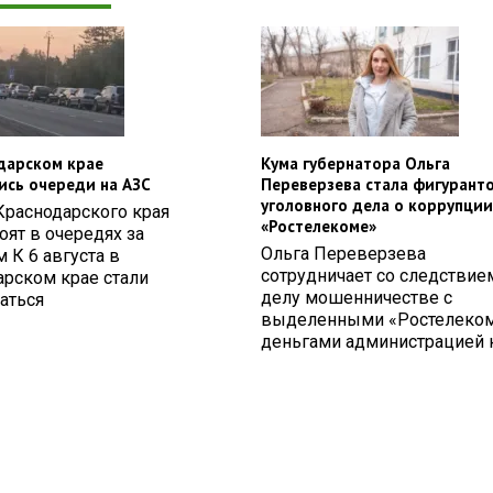
дарском крае
Кума губернатора Ольга
ись очереди на АЗС
Переверзева стала фигурант
уголовного дела о коррупции
Краснодарского края
«Ростелекоме»
оят в очередях за
Ольга Переверзева
 К 6 августа в
сотрудничает со следствие
арском крае стали
делу мошенничестве с
аться
выделенными «Ростелеко
деньгами администрацией к