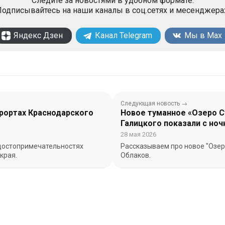
Следите за новостями в удобном формате.
одписывайтесь на наши каналы в соц.сетях и месенджера
Яндекс Дзен
Канал Telegram
Мы в Max
Следующая новость →
урортах Краснодарского
Новое туманное «Озеро С
Галицкого показали с но
28 мая 2026
достопримечательностях
Рассказываем про новое "Озер
края.
Облаков.