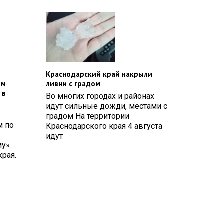
Краснодарский край накрыли
ом
ливни с градом
 в
Во многих городах и районах
идут сильные дожди, местами с
градом На территории
м по
Краснодарского края 4 августа
идут
му»
рая.