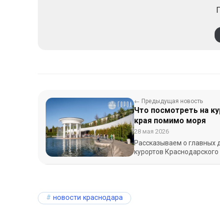
П
← Предыдущая новость
Что посмотреть на к
края помимо моря
28 мая 2026
Рассказываем о главных 
курортов Краснодарского 
новости краснодара