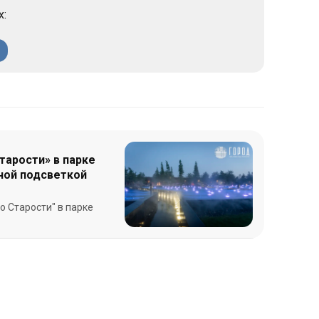
х:
тарости» в парке
чной подсветкой
о Старости" в парке