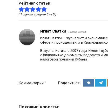
Рейтинг статьи:
(
1
оценка, среднее
5
из
5
)
Игнат Святки
/ автор статьи
Игнат Святки — журналист и экономичес
сфере и происшествиях в Краснодарско
В журналистике с 2007 года. Имеет глу
официальные документы ведомств и мне
налоговой политики Кубани.
0
Комментарии
Поделиться:
Похожие новости: