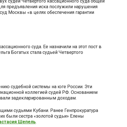
вух судей Четвертого кассационного суда общей
 для предъявления иска послужили нарушения
 суд Москвы «в целях обеспечения гарантии
сационного суда. Ее назначили на этот пост в
Ольга Богатых стала судьей Четвертого
нию судебной системы на юге России. Эти
икационной коллегией судей РФ. Основанием
вовали задекларированным доходам.
щими судьями Кубани. Ранее Генпрокуратура
их были сестра «золотой судьи» Елены
астасия Шепель
.