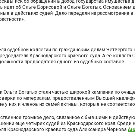
осквы иск об обращении в доход государства имущества д
ь идет об Ольге Борисовой и Ольге Богатых. Основанием
ные в действиях судей. Дело передали на рассмотрение в
астности».
я судебной коллегии по гражданским делам Четвертого кас
председателя Краснодарского краевого суда. А её коллега 
 должности председателя одного из судебных составов.
и Ольги Богатых стали частью широкой кампании по очище
роверки по материалам, предоставленным Высшей квалиф
 у них и членов их семей активы, которые не соответст
нственное громкое дело, связанное с бывшими и действую
ении еще четырех судей из Краснодарского края. Среди н
теля Краснодарского краевого суда Александра Чернова
Ан