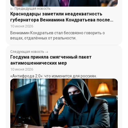
← Предыдущая новость
Краснодарцы заметили неадекватность
губернатора Вениамина Кондратьева после
изъятия поместья в станице Динской
10 июня 2026
Вениамин Кондратьев стал бессвязно говорить о
вещах, отдалённых от реальности.
Следующая новость →
Госдума приняла смягченный пакет
антимошеннических мер
10 июня 2026
«Антифрода 2.0»: что изменится для россиян.