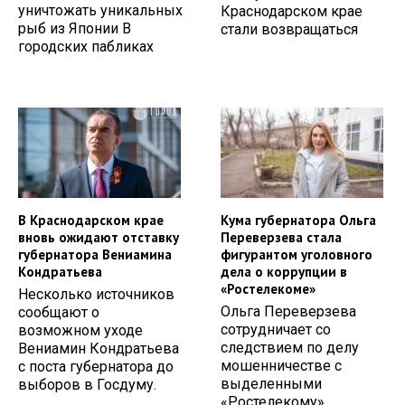
уничтожать уникальных
Краснодарском крае
рыб из Японии В
стали возвращаться
городских пабликах
В Краснодарском крае
Кума губернатора Ольга
вновь ожидают отставку
Переверзева стала
губернатора Вениамина
фигурантом уголовного
Кондратьева
дела о коррупции в
«Ростелекоме»
Несколько источников
Ольга Переверзева
сообщают о
сотрудничает со
возможном уходе
следствием по делу
Вениамин Кондратьева
мошенничестве с
с поста губернатора до
выделенными
выборов в Госдуму.
«Ростелекому»