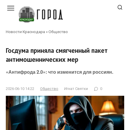
Перейти
к
контенту
Новости Краснодара
»
Общество
Госдума приняла смягченный пакет
антимошеннических мер
«Антифрода 2.0»: что изменится для россиян.
2026-06-10 14:22
Общество
Игнат Святки
0