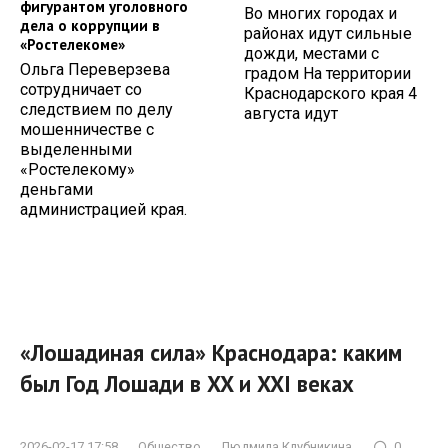
фигурантом уголовного
Во многих городах и
дела о коррупции в
районах идут сильные
«Ростелекоме»
дожди, местами с
Ольга Переверзева
градом На территории
сотрудничает со
Краснодарского края 4
следствием по делу
августа идут
мошенничестве с
выделенными
«Ростелекому»
деньгами
администрацией края.
«Лошадиная сила» Краснодара: каким
был Год Лошади в XX и XXI веках
2026-02-17 17:58
Общество
Людмила Клубникина
0