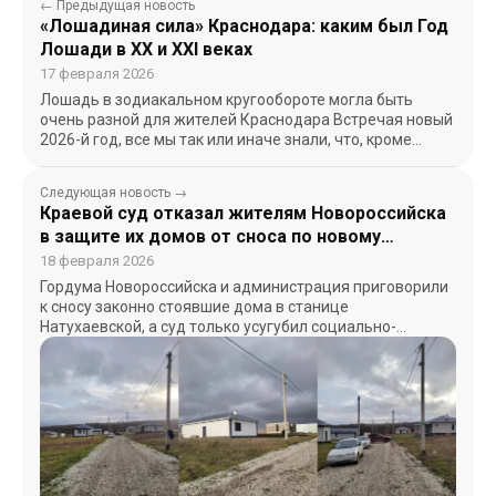
← Предыдущая новость
«Лошадиная сила» Краснодара: каким был Год
Лошади в XX и XXI веках
17 февраля 2026
Лошадь в зодиакальном кругообороте могла быть
очень разной для жителей Краснодара Встречая новый
2026-й год, все мы так или иначе знали, что, кроме…
Следующая новость →
Краевой суд отказал жителям Новороссийска
в защите их домов от сноса по новому
Генплану
18 февраля 2026
Гордума Новороссийска и администрация приговорили
к сносу законно стоявшие дома в станице
Натухаевской, а суд только усугубил социально-
правовой кризис Краснодарский краевой суд…