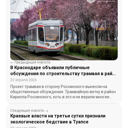
← Предыдущая новость
В Краснодаре объявили публичные
обсуждения по строительству трамвая в район
Кирилла Россинского
22 апреля 2026
Проект трамвая в сторону Россинского вынесли на
общественные обсуждения. Трамвайную ветку в район
Кирилла Россинского, хоть в это и не верили многие…
Следующая новость →
Краевые власти на третьи сутки признали
экологическое бедствие в Туапсе