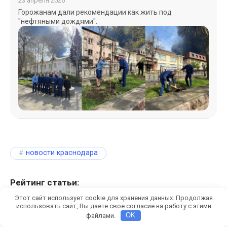
23 апреля 2026
Горожанам дали рекомендации как жить под
"нефтяными дождями".
новости краснодара
Рейтинг статьи:
Этот сайт использует cookie для хранения данных. Продолжая
(
4
оценки, среднее
4.75
из
5
)
использовать сайт, Вы даете свое согласие на работу с этими
файлами.
OK