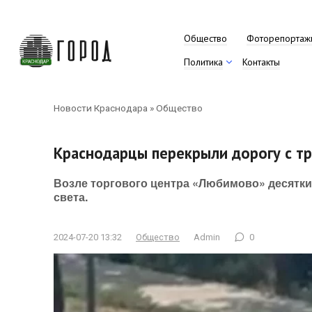
Перейти
к
контенту
Общество
Фоторепортаж
Политика
Контакты
Новости Краснодара
»
Общество
Краснодарцы перекрыли дорогу с тр
Возле торгового центра «Любимово» десятк
света.
2024-07-20 13:32
Общество
Admin
0