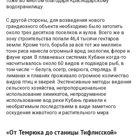
тоже во многом благодаря Краснодарскому
водохранилищу.
С другой стороны, для возведения нового
грандиозного объекта необходимо было затопить
около трех десятков поселков и аулов. Всего же в
зону строительства попали 46,4 тысячи гектаров
земли. Кроме того, борьба за всё тот же миллион
тонн риса нанесла огромный вред экологии, флоре и
фауне края. В плавневых системах Кубани когда-то
насчитывалось около 60 видов и подвидов рыб, в
том числе — белуга, осетр, севрюга, стерлядь. В
лиманах и плавнях проживало огромное количество
видов птиц и зверей. Экстенсивные методы ведения
сельского хозяйства, непропорциональное
использование химикатов, непродуманное
использование вод реки Кубань привели к
необратимым последствиям в виде заметного
оскудения животного и растительного мира.
«От Темрюка до станицы Тифлисской»