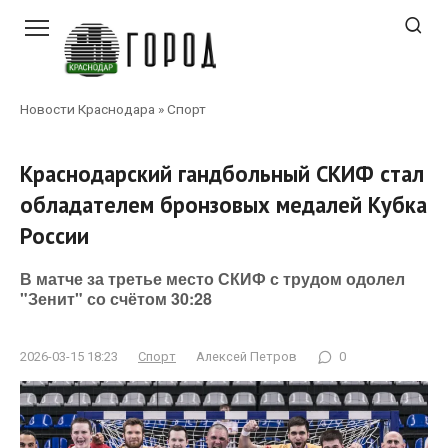
Перейти
к
контенту
Новости Краснодара
»
Спорт
Краснодарский гандбольный СКИФ стал
обладателем бронзовых медалей Кубка
России
В матче за третье место СКИФ с трудом одолел
"Зенит" со счётом 30:28
2026-03-15 18:23
Спорт
Алексей Петров
0