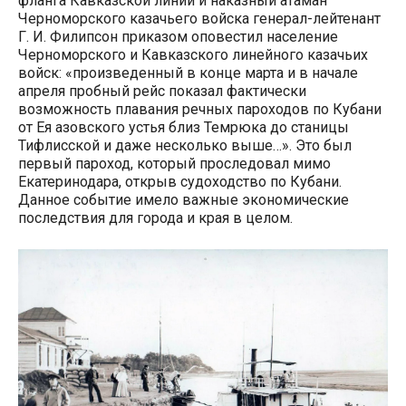
фланга Кавказской линии и наказный атаман
Черноморского казачьего войска генерал-лейтенант
Г. И. Филипсон приказом оповестил население
Черноморского и Кавказского линейного казачьих
войск: «произведенный в конце марта и в начале
апреля пробный рейс показал фактически
возможность плавания речных пароходов по Кубани
от Ея азовского устья близ Темрюка до станицы
Тифлисской и даже несколько выше…». Это был
первый пароход, который проследовал мимо
Екатеринодара, открыв судоходство по Кубани.
Данное событие имело важные экономические
последствия для города и края в целом.