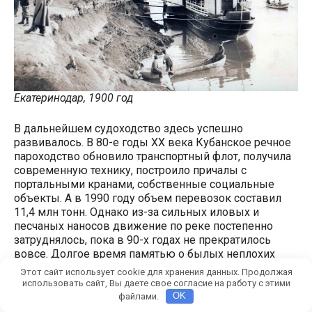
Екатеринодар, 1900 год
В дальнейшем судоходство здесь успешно
развивалось. В 80-е годы XX века Кубанское речное
пароходство обновило транспортный флот, получила
современную технику, построило причалы с
портальными кранами, собственные социальные
объекты. А в 1990 году объем перевозок составил
11,4 млн тонн. Однако из-за сильных иловых и
песчаных наносов движение по реке постепенно
затруднялось, пока в 90-х годах не прекратилось
вовсе. Долгое время памятью о былых неплохих
временах было только гигантское кладбище
Этот сайт использует cookie для хранения данных. Продолжая
кораблей в районе Краснодара. А по низовью реки
использовать сайт, Вы даете свое согласие на работу с этими
теперь ходят только небольшие прогулочные катера.
файлами.
OK