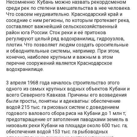
Несомненно: Кубань можно назвать рекордсменом
среди рек по степени вмешательства в нее человека.
Что совсем неудивительно. Краснодарский край и
соседние с ним регионы, по которым протекает река,
составляют важнейший сельскохозяйственный
район юга России. Сток реки и её притоков
регулируют целый ряд водохранилищ, гидроузлов,
плотин. Что позволяет людям создать оросительные
и обводнительные системы, например. При этом,
конечно, наиболее крупным и важным в этом
перечне сооружений является Краснодарское
водохранилище.
3 апреля 1968 года началось строительство этого
одного из самых крупных водных объектов Кубани и
всего Северного Кавказа. Причины его возведения
были просты, понятны и адекватны: обеспечение
водой 215 тыс. га рисовых систем с доведением
годового валового сбора риса на Кубани до 1 млн т;
предотвращение от затопления паводками земель в
низовьях реки Кубани на площади около 600 тыс. га;
обеспечения водой 153 тыс. га рыбоводных