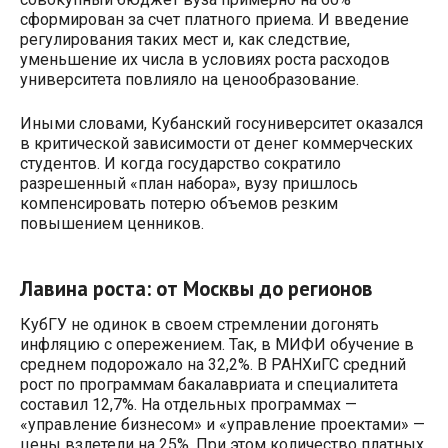
сформирован за счет платного приема. И введение
регулирования таких мест и, как следствие,
уменьшение их числа в условиях роста расходов
университета повлияло на ценообразование.
Иными словами, Кубанский госуниверситет оказался
в критической зависимости от денег коммерческих
студентов. И когда государство сократило
разрешенный «план набора», вузу пришлось
компенсировать потерю объемов резким
повышением ценников.
Лавина роста: от Москвы до регионов
КубГУ не одинок в своем стремлении догонять
инфляцию с опережением. Так, в МИФИ обучение в
среднем подорожало на 32,2%. В РАНХиГС средний
рост по программам бакалавриата и специалитета
составил 12,7%. На отдельных программах —
«управление бизнесом» и «управление проектами» —
цены взлетели на 25%. При этом количество платных