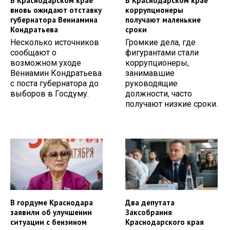
В Краснодарском крае
В Краснодарском крае
вновь ожидают отставку
коррупционеры
губернатора Вениамина
получают маленькие
Кондратьева
сроки
Несколько источников
Громкие дела, где
сообщают о
фигурантами стали
возможном уходе
коррупционеры,
Вениамин Кондратьева
занимавшие
с поста губернатора до
руководящие
выборов в Госдуму.
должности, часто
получают низкие сроки.
В гордуме Краснодара
Два депутата
заявили об улучшении
Заксобрания
ситуации с бензином
Краснодарского края