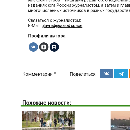
Алексей Петров – пишущий редактор. Специализиру
изданиях юга России журналистом, а затем и гла
многочисленных источников в разных государстве
Связаться с журналистом:
E-Mail:
glavred@gorod.space
Профили автора
0
Комментарии
Поделиться:
Похожие новости: