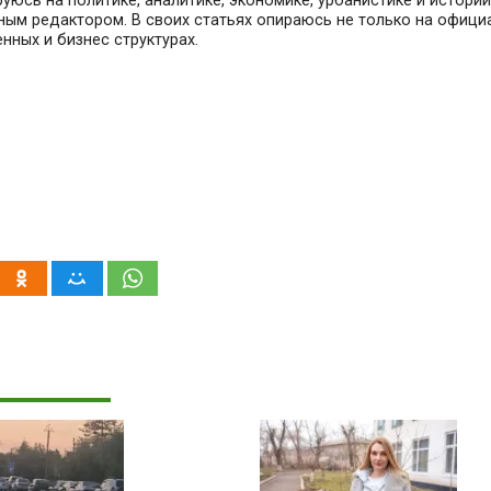
юсь на политике, аналитике, экономике, урбанистике и истории.
вным редактором. В своих статьях опираюсь не только на офиц
нных и бизнес структурах.