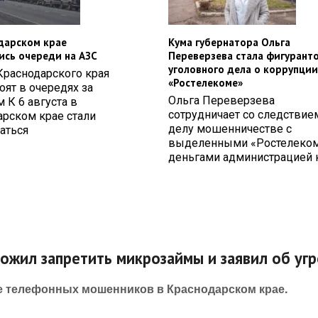
дарском крае
Кума губернатора Ольга
ись очереди на АЗС
Переверзева стала фигурант
уголовного дела о коррупции
Краснодарского края
«Ростелекоме»
оят в очередях за
Ольга Переверзева
 К 6 августа в
сотрудничает со следствие
арском крае стали
делу мошенничестве с
аться
выделенными «Ростелеко
деньгами администрацией к
ожил запретить микрозаймы и заявил об уг
е телефонных мошенников в Краснодарском крае.