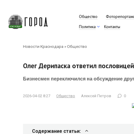
Перейти
к
контенту
Общество
Фоторепортаж
Политика
Контакты
Новости Краснодара
»
Общество
Олег Дерипаска ответил пословицей
Бизнесмен переключился на обсуждение друг
2026-04-02 8:27
Общество
Алексей Петров
0
Содержание статьи: