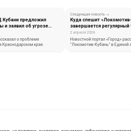
Следующая новость →
Д Кубани предложил
Куда спешит «Локомотив-
 и заявил об угрозе
завершается регулярный
2030 года
лиги
2 апреля 2026
ассказал о проблеме
Новостной портал «Город» рас
 Краснодарском крае.
"Локомотив-Кубань" в Единой 