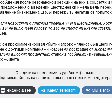
сообщения после резонансной реакции на них в соцсетях 
 предложения о введении шестидневки имела цель перек
аявление бизнесмена. Дабы перекрыть негатив от попыток
вали новостями о платном трафике VPN и шестидневке. Хотя
и вы не включаете голову, то вас не спасут ни низкие ставки
цев
.
к, он прокомментировал убытки агрокомплекса бывшего г
авне с другими компаниями
«серьезно пострадал от экспери
ельно высоких процентных ставок в госбанках»
и
«завышени
комбината.
Следите за новостями в удобном формате.
одписывайтесь на наши каналы в соц.сетях и месенджера
Яндекс Дзен
Канал Telegram
Мы в Max