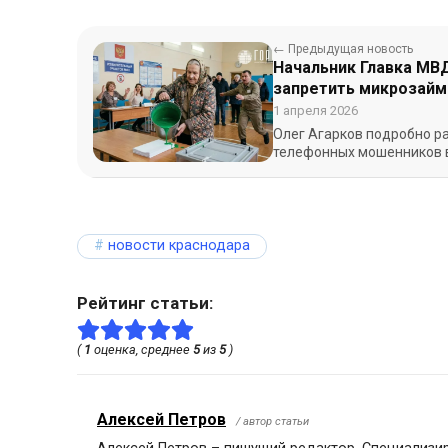
← Предыдущая новость
Начальник Главка МВ
запретить микрозаймы
выборам президента 
1 апреля 2026
Олег Агарков подробно р
телефонных мошенников в
новости краснодара
Рейтинг статьи:
(
1
оценка, среднее
5
из
5
)
Алексей Петров
/ автор статьи