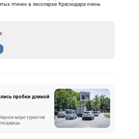
итых птичек в лесопарке Краснодара очень
х:
лись пробки длиной
Чёрное море туристов
аснодарцы.