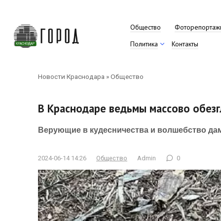
Перейти
к
контенту
Общество
Фоторепортаж
Политика
Контакты
Новости Краснодара
»
Общество
В Краснодаре ведьмы массово обезг
Верующие в кудесничества и волшебство да
2024-06-14 14:26
Общество
Admin
0