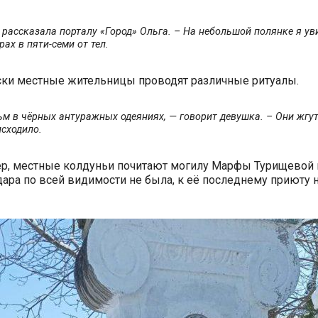
— рассказала порталу «Город» Ольга. – На небольшой полянке я ув
ах в пяти-семи от тел.
ски местные жительницы проводят различные ритуалы.
м в чёрных антуражных одеяниях, — говорит девушка. – Они жгут
исходило.
р, местные колдуньи почитают могилу Марфы Турищевой н
ара по всей видимости не была, к её последнему приюту н