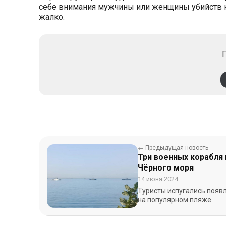
себе внимания мужчины или женщины убийств ку
жалко.
П
← Предыдущая новость
Три военных корабля
Чёрного моря
14 июня 2024
Туристы испугались появ
на популярном пляже.