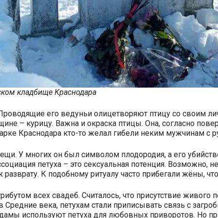
ском кладбище Краснодара
 Проводящие его ведуньи олицетворяют птицу со своим ли
щине – курицу. Важна и окраска птицы. Она, согласно пов
парке Краснодара кто-то желал гибели неким мужчинам с 
вещи. У многих он был символом плодородия, а его убийс
ссоциация петуха – это сексуальная потенция. Возможно, н
и к разврату. К подобному ритуалу часто прибегали жёны,
ибутом всех свадеб. Считалось, что присутствие живого 
в Средние века, петухам стали приписывать связь с загр
дамы используют петуха для любовных приворотов. Но пр