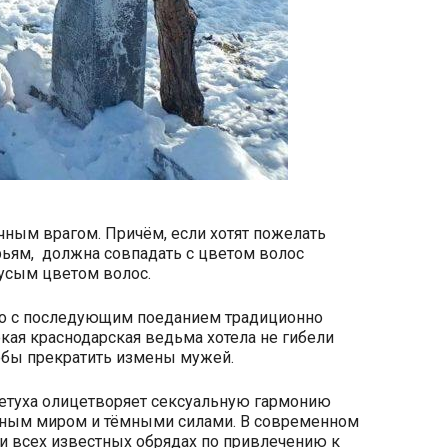
чным врагом. Причём, если хотят пожелать
ерьям, должна совпадать с цветом волос
русым цветом волос.
тво с последующим поеданием традиционно
екая краснодарская ведьма хотела не гибели
 чтобы прекратить измены мужей.
петуха олицетворяет сексуальную гармонию
обным миром и тёмными силами. В современном
и всех известных обрядах по привлечению к