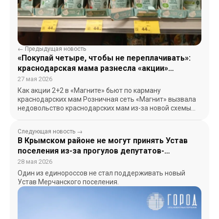
← Предыдущая новость
«Покупай четыре, чтобы не переплачивать»:
краснодарская мама разнесла «акции»
детского питания в «Магните»
27 мая 2026
Как акции 2+2 в «Магните» бьют по карману
краснодарских мам Розничная сеть «Магнит» вызвала
недовольство краснодарских мам из-за новой схемы
продажи детского…
Следующая новость →
В Крымском районе не могут принять Устав
поселения из-за прогулов депутатов-
единороссов
28 мая 2026
Один из единороссов не стал поддерживать новый
Устав Мерчанского поселения.