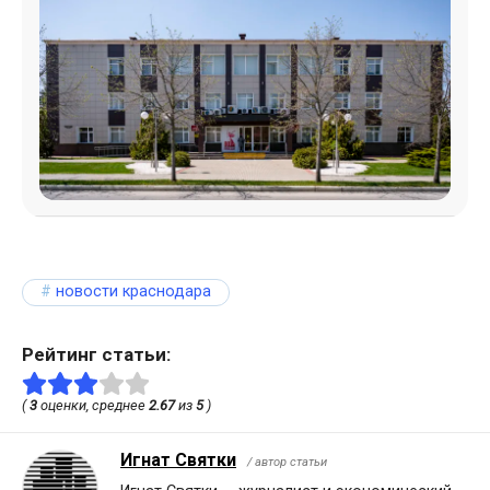
новости краснодара
Рейтинг статьи:
(
3
оценки, среднее
2.67
из
5
)
Игнат Святки
/ автор статьи