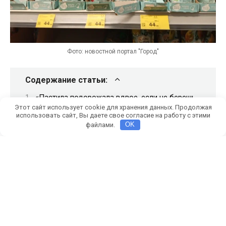
Фото: новостной портал "Город"
Содержание статьи:
«Пастила подорожала вдвое, если не берешь
четыре»
Этот сайт использует cookie для хранения данных. Продолжая
использовать сайт, Вы даете свое согласие на работу с этими
Переплата или лишний вес в коляске
файлами.
OK
Маркетинговая уловка или желание продать
больше в одни руки?
Как акции 2+2 в «Магните» бьют по карману
краснодарских мам
Розничная сеть «Магнит» вызвала недовольство
краснодарских мам из-за новой схемы продажи
детского питания. Жительница кубанской столицы