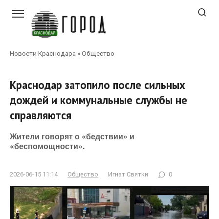
Перейти
к
контенту
Новости Краснодара
»
Общество
Краснодар затопило после сильных
дождей и коммунальные службы не
справляются
Жители говорят о «бедствии» и
«беспомощности».
2026-06-15 11:14
Общество
Игнат Святки
0