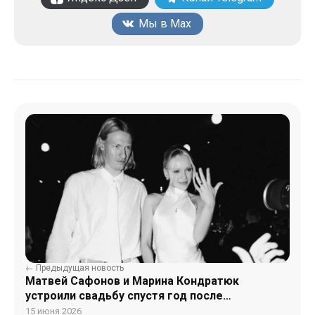
Мы в Max
← Предыдущая новость
Матвей Сафонов и Марина Кондратюк
устроили свадьбу спустя год после
официальной росписи
15 июня 2026