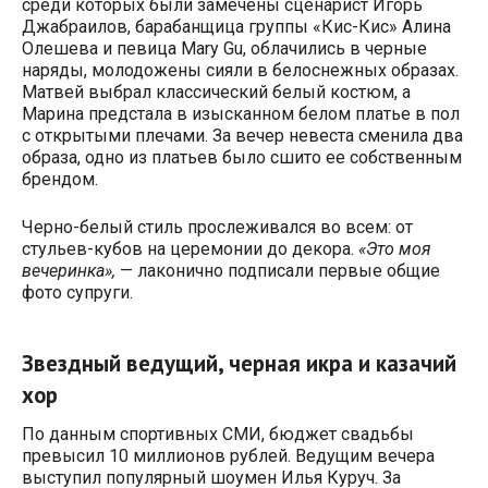
среди которых были замечены сценарист Игорь
Джабраилов, барабанщица группы «Кис-Кис» Алина
Олешева и певица Mary Gu, облачились в черные
наряды, молодожены сияли в белоснежных образах.
Матвей выбрал классический белый костюм, а
Марина предстала в изысканном белом платье в пол
с открытыми плечами. За вечер невеста сменила два
образа, одно из платьев было сшито ее собственным
брендом.
Черно-белый стиль прослеживался во всем: от
стульев-кубов на церемонии до декора.
«Это моя
вечеринка»,
— лаконично подписали первые общие
фото супруги.
Звездный ведущий, черная икра и казачий
хор
По данным спортивных СМИ, бюджет свадьбы
превысил 10 миллионов рублей. Ведущим вечера
выступил популярный шоумен Илья Куруч. За