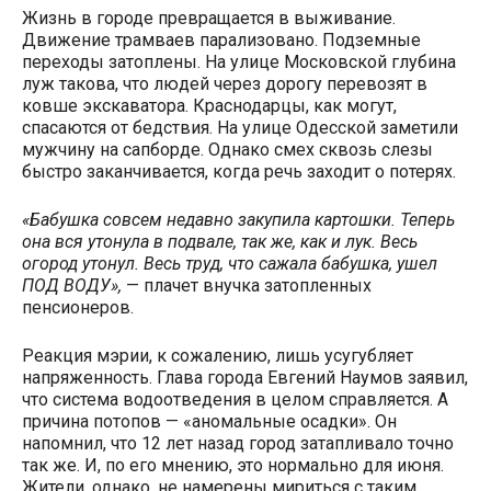
Жизнь в городе превращается в выживание.
Движение трамваев парализовано. Подземные
переходы затоплены. На улице Московской глубина
луж такова, что людей через дорогу перевозят в
ковше экскаватора. Краснодарцы, как могут,
спасаются от бедствия. На улице Одесской заметили
мужчину на сапборде. Однако смех сквозь слезы
быстро заканчивается, когда речь заходит о потерях.
«Бабушка совсем недавно закупила картошки. Теперь
она вся утонула в подвале, так же, как и лук. Весь
огород утонул. Весь труд, что сажала бабушка, ушел
ПОД ВОДУ»,
— плачет внучка затопленных
пенсионеров.
Реакция мэрии, к сожалению, лишь усугубляет
напряженность. Глава города Евгений Наумов заявил,
что система водоотведения в целом справляется. А
причина потопов — «аномальные осадки». Он
напомнил, что 12 лет назад город затапливало точно
так же. И, по его мнению, это нормально для июня.
Жители, однако, не намерены мириться с таким