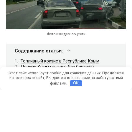
Фото и видео: соцсети
Содержание статьи:
Топливный кризис в Республике Крым
Почему Крым остался без бензина?
Очереди к АЗС и опасения туристов
Этот сайт использует cookie для хранения данных. Продолжая
Правила провоза бензина через Крымский
использовать сайт, Вы даете свое согласие на работу с этими
мост
файлами.
OK
Как достать талоны на бензин в Республике
Крым?
Какие нужны документы для покупки талонов
на бензин?
Топливные кризисы
В Республике Крым ограничили продажу бензина до