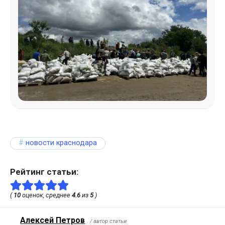
новости краснодара
Рейтинг статьи:
(
10
оценок, среднее
4.6
из
5
)
Алексей Петров
/ автор статьи