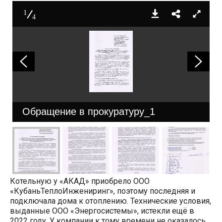
1
4
Обращение в прокуратуру_1
Котельную у «АКАД» приобрело ООО
«КубаньТеплоИнжениринг», поэтому последняя и
подключала дома к отоплению. Технические условия,
выданные ООО «Энергосистемы», истекли ещё в
2022 году. У компании к тому времени не оказалось