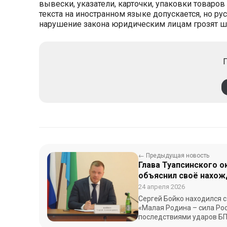
вывески, указатели, карточки, упаковки това
текста на иностранном языке допускается, но р
нарушение закона юридическим лицам грозят шт
П
← Предыдущая новость
Глава Туапсинского о
объяснил своё нахож
экологического бедс
24 апреля 2026
Сергей Бойко находился 
«Малая Родина – сила Рос
последствиями ударов Б