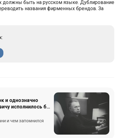
х должны быть на русском языке. Дублирование
 переводить названия фирменных брендов. За
х:
ок и однозначно
вичу исполнилось бы
ани и чем запомнился