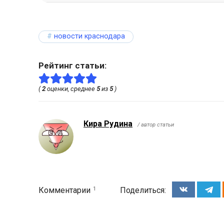
новости краснодара
Рейтинг статьи:
(
2
оценки, среднее
5
из
5
)
Кира Рудина
/ автор статьи
1
Комментарии
Поделиться: