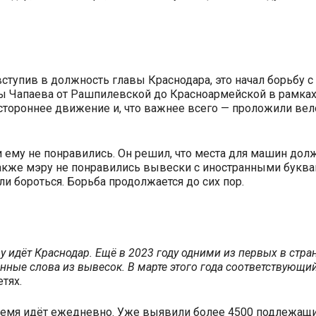
вступив в должность главы Краснодара, это начал борьбу
ицы Чапаева от Рашпилевской до Красноармейской в рамках
остороннее движение и, что важнее всего — проложили в
 ему не понравились. Он решил, что места для машин дол
 Также мэру не понравились вывески с иностранными буква
 бороться. Борьба продолжается до сих пор.
му идёт Краснодар. Ещё в 2023 году одними из первых в стр
ые слова из вывесок. В марте этого года соответствующий з
тях.
 время идёт ежедневно. Уже выявили более 4500 подлежащ