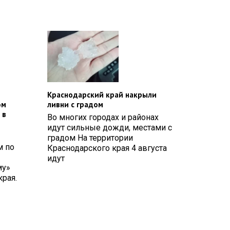
Краснодарский край накрыли
ом
ливни с градом
 в
Во многих городах и районах
идут сильные дожди, местами с
градом На территории
м по
Краснодарского края 4 августа
идут
му»
рая.