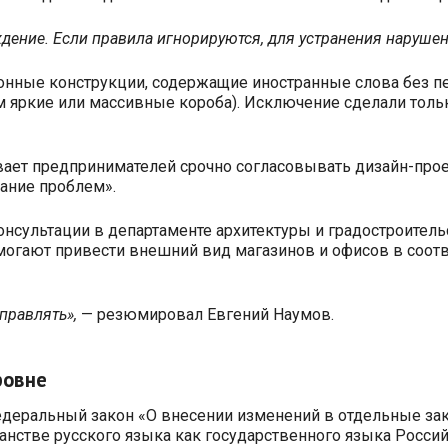
дение. Если правила игнорируются, для устранения наруше
ионные конструкции, содержащие иностранные слова без 
м яркие или массивные короба). Исключение сделали толь
ывает предпринимателей срочно согласовывать дизайн-про
жание проблем».
онсультации в департаменте архитектуры и градостроитель
гают привести внешний вид магазинов и офисов в соответ
правлять»,
— резюмировал Евгений Наумов.
ровне
 Федеральный закон «О внесении изменений в отдельные з
нстве русского языка как государственного языка Россий