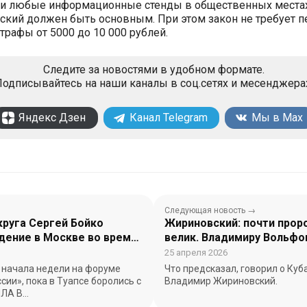
ров и любые информационные стенды в общественных места
усский должен быть основным. При этом закон не требует
рафы от 5000 до 10 000 рублей.
Следите за новостями в удобном формате.
одписывайтесь на наши каналы в соц.сетях и месенджера
Яндекс Дзен
Канал Telegram
Мы в Max
Следующая новость →
круга Сергей Бойко
Жириновский: почти прор
дение в Москве во время
велик. Владимиру Вольфо
твия
80 лет
25 апреля 2026
с начала недели на форуме
Что предсказал, говорил о Куб
сии», пока в Туапсе боролись с
Владимир Жириновский.
ПЛА В…