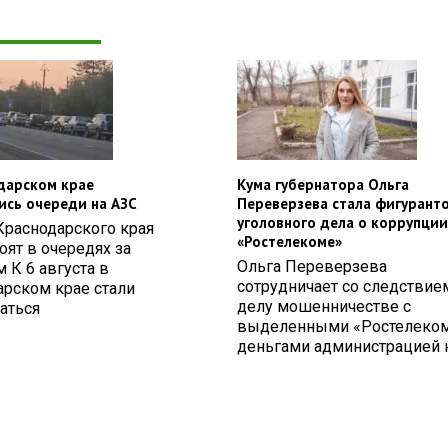
дарском крае
Кума губернатора Ольга
ись очереди на АЗС
Переверзева стала фигурант
уголовного дела о коррупции
Краснодарского края
«Ростелекоме»
оят в очередях за
Ольга Переверзева
 К 6 августа в
сотрудничает со следствие
арском крае стали
делу мошенничестве с
аться
выделенными «Ростелеко
деньгами администрацией к