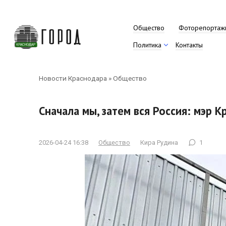
Перейти
к
контенту
Общество
Фоторепортаж
Политика
Контакты
Новости Краснодара
»
Общество
Сначала мы, затем вся Россия: мэр 
2026-04-24 16:38
Общество
Кира Рудина
1