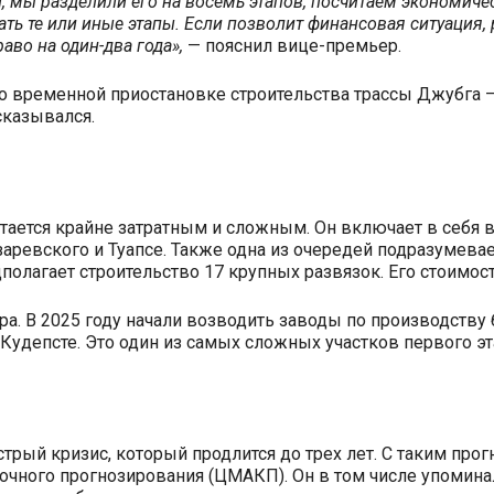
, мы разделили его на восемь этапов, посчитаем экономиче
ть те или иные этапы. Если позволит финансовая ситуация,
аво на один-два года»,
— пояснил вице-премьер.
 о временной приостановке строительства трассы Джубга —
сказывался.
тается крайне затратным и сложным. Он включает в себя в
аревского и Туапсе. Также одна из очередей подразумевает
олагает строительство 17 крупных развязок. Его стоимост
ра. В 2025 году начали возводить заводы по производству 
Кудепсте. Это один из самых сложных участков первого эт
трый кризис, который продлится до трех лет. С таким пр
очного прогнозирования (ЦМАКП). Он в том числе упомина