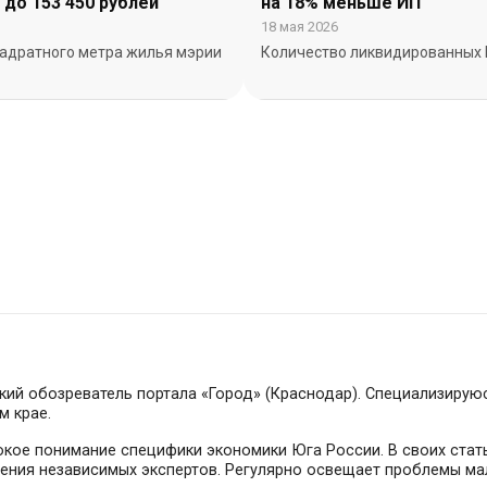
до 153 450 рублей
на 18% меньше ИП
18 мая 2026
вадратного метра жилья мэрии
Количество ликвидированных И
кий обозреватель портала «Город» (Краснодар). Специализирую
м крае.
бокое понимание специфики экономики Юга России. В своих стат
ния независимых экспертов. Регулярно освещает проблемы ма