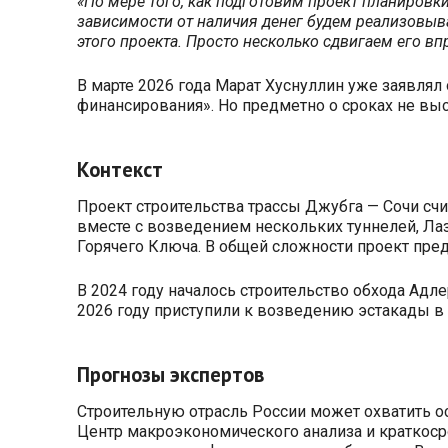
«По мере того, как подготовим проект планировки
зависимости от наличия денег будем реализовыва
этого проекта. Просто несколько сдвигаем его впр
В марте 2026 года Марат Хуснуллин уже заявлял
финансирования». Но предметно о сроках не вы
Контекст
Проект строительства трассы Джубга — Сочи счи
вместе с возведением нескольких туннелей, Лаз
Горячего Ключа. В общей сложности проект предп
В 2024 году началось строительство обхода Адле
2026 году приступили к возведению эстакады в 
Прогнозы экспертов
Строительную отрасль России может охватить ос
Центр макроэкономического анализа и краткоср