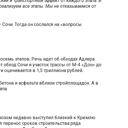
ский и транспортный эффект от каждого этапа. В
 реализуем все этапы. Мы не отказываемся от
 Сочи. Тогда он сослался на «вопросы
осемь этапов. Речь идет об обходах Адлера
 обход Сочи и участок трассы от М-4 «Дон» до
и оценивается в 1,5 триллиона рублей.
бетона и асфальта вблизи стройплощадок. А в
апа.
огнозом недавно выступил близкий к Кремлю
л перенос сроков строительства ряда