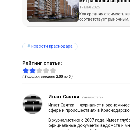
метра жилья выросла 
17 мая 2026
Как средняя стоимость к
соответствует рыночным.
новости краснодара
Рейтинг статьи:
(
3
оценки, среднее
2.33
из
5
)
Игнат Святки
/ автор статьи
Игнат Святки — журналист и экономичес
сфере и происшествиях в Краснодарско
В журналистике с 2007 года. Имеет глу
официальные документы ведомств и мне