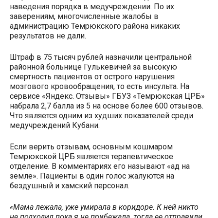
наведения порядка в медучреждении. По их
заверениям, многочисленные жалобы в
администрацию Темрюкского района никаких
результатов не дали.
Штраф в 75 тысяч рублей назначили
центральной
районной больнице Гулькевичей
за высокую
смертность пациентов от острого нарушения
мозгового кровообращения, то есть инсульта. На
сервисе «Яндекс. Отзывы» ГБУЗ «Темрюкская ЦРБ»
набрала 2,7 балла из 5 на основе более 600 отзывов.
Что является одним из худших показателей среди
медучреждений Кубани.
Если верить отзывам, основным кошмаром
Темрюкской ЦРБ является терапевтическое
отделение. В комментариях его называют «ад на
земле». Пациенты в один голос жалуются на
бездушный и хамский персонал.
«Мама лежала, уже умирала в коридоре. К ней никто
не подходил пока я не прибежала, тогда ее отправили