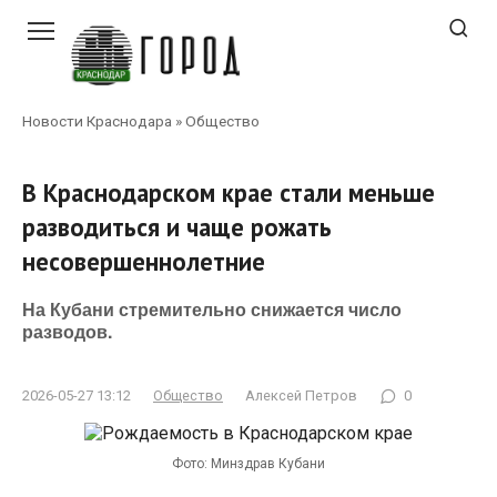
Перейти
к
контенту
Новости Краснодара
»
Общество
В Краснодарском крае стали меньше
разводиться и чаще рожать
несовершеннолетние
На Кубани стремительно снижается число
разводов.
2026-05-27 13:12
Общество
Алексей Петров
0
Фото: Минздрав Кубани