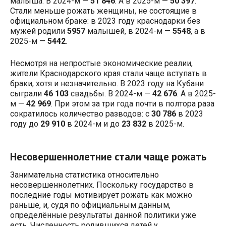
малыша. В 2024-м —
51 846
. А в 2025-м —
50 397
.
Стали меньше рожать женщины, не состоящие в
официальном браке: в 2023 году краснодарки без
мужей родили
5957
малышей, в 2024-м —
5548
, а в
2025-м —
5442
.
Несмотря на непростые экономические реалии,
жители Краснодарского края стали чаще вступать в
браки, хотя и незначительно. В 2023 году на Кубани
сыграли
46 103
свадьбы. В 2024-м —
42 676
. А в 2025-
м —
42 969
. При этом за три года почти в полтора раза
сократилось количество разводов: с
30 786
в 2023
году до
29 910
в 2024-м и до
23 832
в 2025-м.
Несовершеннолетние стали чаще рожать
Занимательна статистика относительно
несовершеннолетних. Поскольку государство в
последние годы мотивирует рожать как можно
раньше, и, судя по официальным данным,
определённые результаты данной политики уже
есть. Численность родившихся детей у