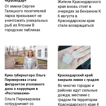
«Краснодар»
Жители Краснодарского
От имени Сергея
края вновь стоят в
Галицкого посетителей
очередях за бензином К
парка призывают не
6 августа в
уничтожать уникальных
Краснодарском крае
рыб из Японии В
стали возвращаться
городских пабликах
Кума губернатора Ольга
Краснодарский край
Переверзева стала
накрыли ливни с градом
фигурантом уголовного
Во многих городах и
дела о коррупции в
районах идут сильные
«Ростелекоме»
дожди, местами с
Ольга Переверзева
градом На территории
сотрудничает со
Краснодарского края 4