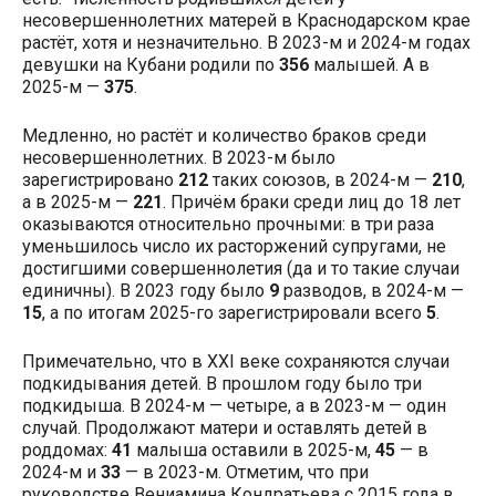
несовершеннолетних матерей в Краснодарском крае
растёт, хотя и незначительно. В 2023-м и 2024-м годах
девушки на Кубани родили по
356
малышей. А в
2025-м —
375
.
Медленно, но растёт и количество браков среди
несовершеннолетних. В 2023-м было
зарегистрировано
212
таких союзов, в 2024-м —
210
,
а в 2025-м —
221
. Причём браки среди лиц до 18 лет
оказываются относительно прочными: в три раза
уменьшилось число их расторжений супругами, не
достигшими совершеннолетия (да и то такие случаи
единичны). В 2023 году было
9
разводов, в 2024-м —
15
, а по итогам 2025-го зарегистрировали всего
5
.
Примечательно, что в XXI веке сохраняются случаи
подкидывания детей. В прошлом году было три
подкидыша. В 2024-м — четыре, а в 2023-м — один
случай. Продолжают матери и оставлять детей в
роддомах:
41
малыша оставили в 2025-м,
45
— в
2024-м и
33
— в 2023-м. Отметим, что при
руководстве Вениамина Кондратьева с 2015 года в