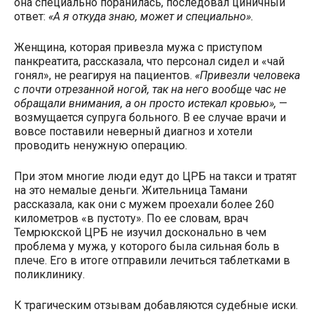
она специально поранилась, последовал циничный
ответ:
«А я откуда знаю, может и специально».
Женщина, которая привезла мужа с приступом
панкреатита, рассказала, что персонал сидел и «чай
гонял», не реагируя на пациентов.
«Привезли человека
с почти отрезанной ногой, так на него вообще час не
обращали внимания, а он просто истекал кровью»,
—
возмущается супруга больного. В ее случае врачи и
вовсе поставили неверный диагноз и хотели
проводить ненужную операцию.
При этом многие люди едут до ЦРБ на такси и тратят
на это немалые деньги. Жительница Тамани
рассказала, как они с мужем проехали более 260
километров «в пустоту». По ее словам, врач
Темрюкской ЦРБ не изучил досконально в чем
проблема у мужа, у которого была сильная боль в
плече. Его в итоге отправили лечиться таблетками в
поликлинику.
К трагическим отзывам добавляются судебные иски.