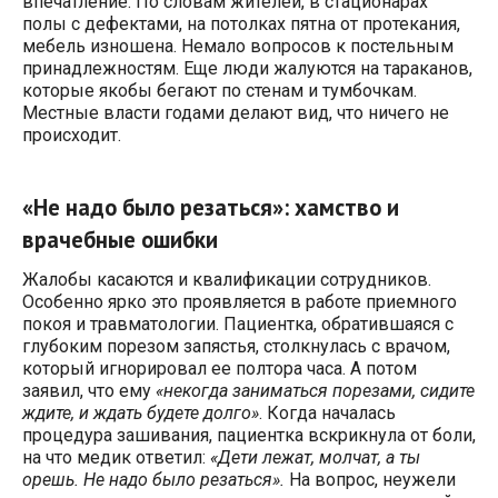
впечатление. По словам жителей, в стационарах
полы с дефектами, на потолках пятна от протекания,
мебель изношена. Немало вопросов к постельным
принадлежностям. Еще люди жалуются на тараканов,
которые якобы бегают по стенам и тумбочкам.
Местные власти годами делают вид, что ничего не
происходит.
«Не надо было резаться»: хамство и
врачебные ошибки
Жалобы касаются и квалификации сотрудников.
Особенно ярко это проявляется в работе приемного
покоя и травматологии. Пациентка, обратившаяся с
глубоким порезом запястья, столкнулась с врачом,
который игнорировал ее полтора часа. А потом
заявил, что ему
«некогда заниматься порезами, сидите
ждите, и ждать будете долго»
. Когда началась
процедура зашивания, пациентка вскрикнула от боли,
на что медик ответил:
«Дети лежат, молчат, а ты
орешь. Не надо было резаться».
На вопрос, неужели