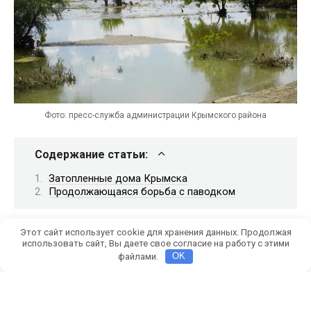
Фото: пресс-служба администрации Крымского района
Содержание статьи:
Затопленные дома Крымска
Продолжающаяся борьба с паводком
Этот сайт использует cookie для хранения данных. Продолжая
За минувшие сутки в Крымском районе выпало 50
использовать сайт, Вы даете свое согласие на работу с этими
миллиметров осадков.
файлами.
OK
В городе Крымск Краснодарского края за минувшие
сутки затопило 46 приусадебных участков, включая
22 домовладения в результате аномальных осадков.