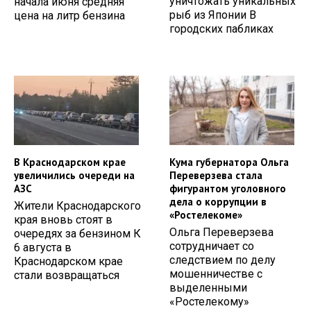
уничтожать уникальных
начала июня средняя
рыб из Японии В
цена на литр бензина
городских пабликах
В Краснодарском крае
Кума губернатора Ольга
увеличились очереди на
Переверзева стала
АЗС
фигурантом уголовного
дела о коррупции в
Жители Краснодарского
«Ростелекоме»
края вновь стоят в
Ольга Переверзева
очередях за бензином К
сотрудничает со
6 августа в
следствием по делу
Краснодарском крае
мошенничестве с
стали возвращаться
выделенными
«Ростелекому»