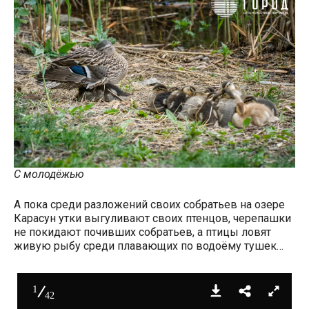
С молодёжью
А пока среди разложений своих собратьев на озере
Карасун утки выгуливают своих птенцов, черепашки
не покидают почивших собратьев, а птицы ловят
живую рыбу среди плавающих по водоёму тушек…
1
42