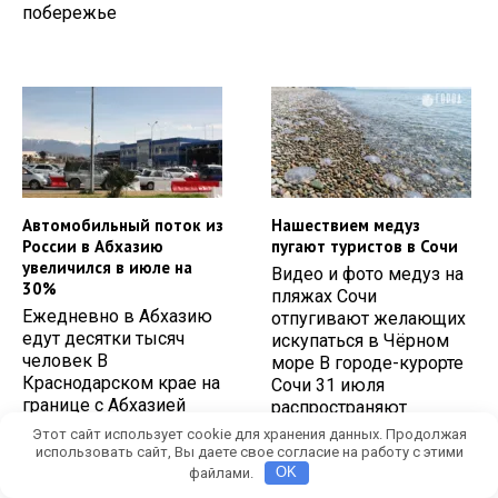
побережье
Автомобильный поток из
Нашествием медуз
России в Абхазию
пугают туристов в Сочи
увеличился в июле на
Видео и фото медуз на
30%
пляжах Сочи
Ежедневно в Абхазию
отпугивают желающих
едут десятки тысяч
искупаться в Чёрном
человек В
море В городе-курорте
Краснодарском крае на
Сочи 31 июля
границе с Абхазией
распространяют
многосторонний
Этот сайт использует cookie для хранения данных. Продолжая
автомобильный
использовать сайт, Вы даете свое согласие на работу с этими
файлами.
OK