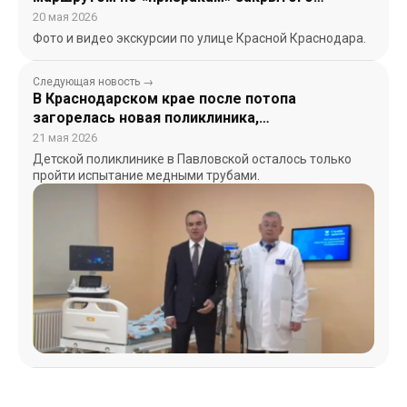
бизнеса Краснодара
20 мая 2026
Фото и видео экскурсии по улице Красной Краснодара.
Следующая новость →
В Краснодарском крае после потопа
загорелась новая поликлиника,
презентованная губернатором Путину
21 мая 2026
Детской поликлинике в Павловской осталось только
пройти испытание медными трубами.