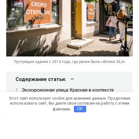
Пустующее здание с 2014 года, где ранее была «Аптека 36,6»
Содержание статьи:
Экскурсионная улица Красная в контексте
закрывающегося бизнеса
Этот сайт использует cookie для хранения данных. Продолжая
Улица Красная теряет бизнес годами
использовать сайт, Вы даете свое согласие на работу с этими
«Призраки» бизнеса нескольких эпох
файлами.
OK
Почему закрывается бизнес в центре
Краснодара